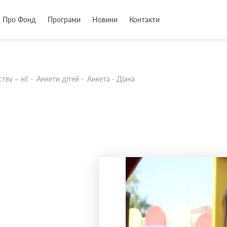
Про Фонд
Програми
Новини
Контакти
тву – ні!
-
Анкети дітей
-
Анкета - Діана