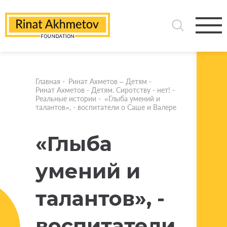
Главная
-
Ринат Ахметов – Детям
-
Ринат Ахметов - Детям. Сиротству - нет!
-
Реальные истории
-
«Глыба умений и
талантов», - воспитатели о Саше и Валере
«Глыба
умений и
талантов», -
воспитатели