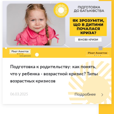
Под­го­тов­ка к ро­ди­тель­ству: как по­нять,
что у ре­бен­ка - воз­раст­ной кри­зис? Типы
воз­раст­ных кри­зи­сов
Подробнее
06.03.2025