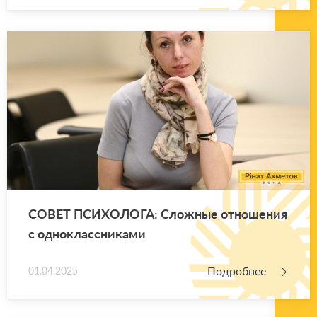
СОВЕТ ПСИ­ХО­ЛО­ГА: Слож­ные от­но­ше­ния
с од­но­класс­ни­ка­ми
Подробнее
01.04.2025