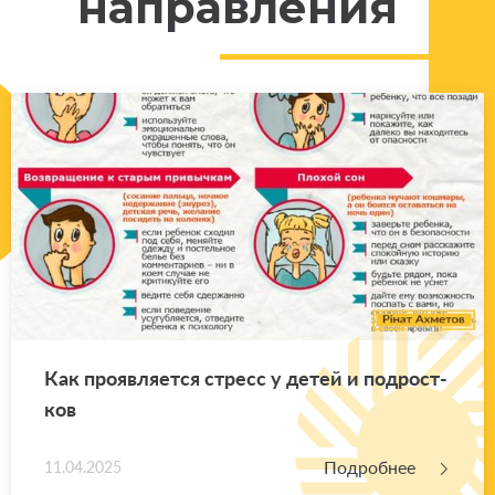
направления
Как про­яв­ля­ет­ся стресс у детей и под­рост­
ков
Подробнее
11.04.2025