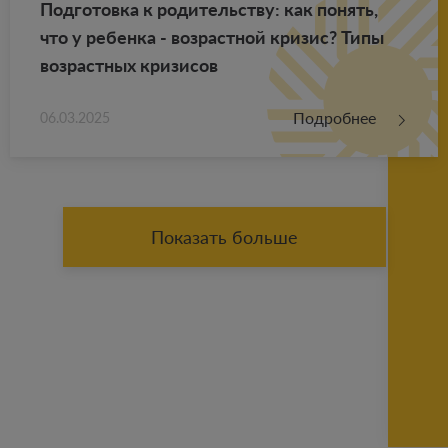
Под­го­тов­ка к ро­ди­тель­ству: как по­нять,
что у ре­бен­ка - воз­раст­ной кри­зис? Типы
воз­раст­ных кри­зи­сов
Подробнее
06.03.2025
Показать больше