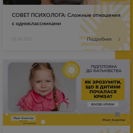
СОВЕТ ПСИ­ХО­ЛО­ГА: Слож­ные от­но­ше­ния
с од­но­класс­ни­ка­ми
Подробнее
01.04.2025