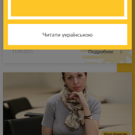
Как про­яв­ля­ет­ся стресс у детей и под­рост­
Читати українською
ков
Подробнее
11.04.2025