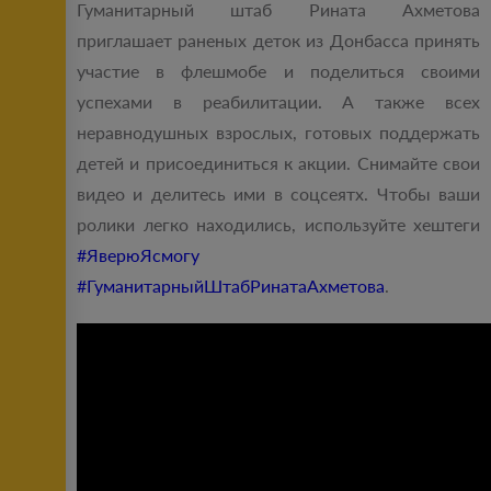
Гуманитарный штаб Рината Ахметова
приглашает раненых деток из Донбасса принять
участие в флешмобе и поделиться своими
успехами в реабилитации. А также всех
неравнодушных взрослых, готовых поддержать
детей и присоединиться к акции. Снимайте свои
видео и делитесь ими в соцсеятх. Чтобы ваши
ролики легко находились, используйте хештеги
#ЯверюЯсмогу
#ГуманитарныйШтабРинатаАхметова
.