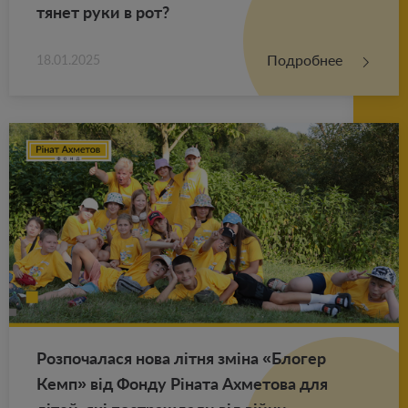
тянет руки в рот?
Подробнее
18.01.2025
Роз­по­ча­ла­ся нова літня зміна «Бло­гер
Кемп» від Фонду Ріната Ах­ме­то­ва для