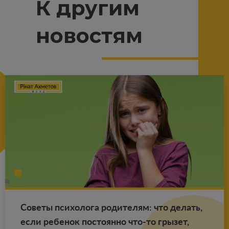
К другим
новостям
Со­ве­ты пси­хо­ло­га ро­ди­те­лям: что де­лать,
если ре­бе­нок по­сто­ян­но что-то гры­зет,