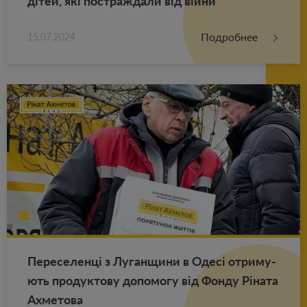
дітей, які по­ст­раж­да­ли від війни
Подробнее
15.07.2024
Пе­ре­се­ленці з Лу­ган­щи­ни в Одесі от­ри­му­
ють про­дук­то­ву до­по­мо­гу від Фонду Ріната
Ах­ме­то­ва