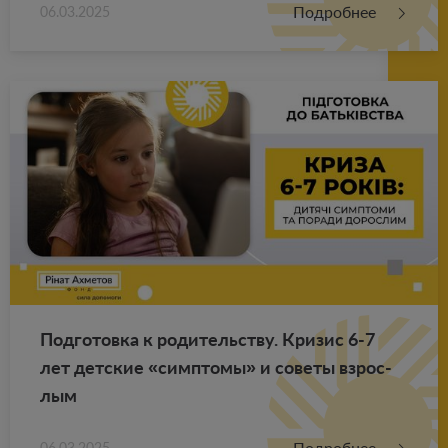
Подробнее
06.03.2025
Под­го­тов­ка к ро­ди­тель­ству. Кри­зис 6-7
лет дет­ские «симп­то­мы» и со­ве­ты взрос­
лым
Подробнее
06.03.2025