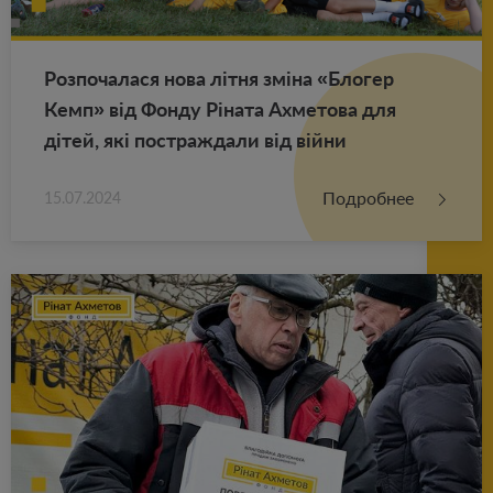
Роз­по­ча­ла­ся нова літня зміна «Бло­гер
Кемп» від Фонду Ріната Ах­ме­то­ва для
дітей, які по­ст­раж­да­ли від війни
Подробнее
15.07.2024