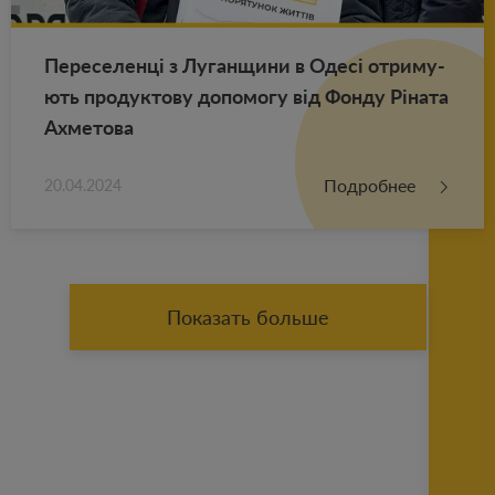
Пе­ре­се­ленці з Лу­ган­щи­ни в Одесі от­ри­му­
ють про­дук­то­ву до­по­мо­гу від Фонду Ріната
Ах­ме­то­ва
Подробнее
20.04.2024
Показать больше