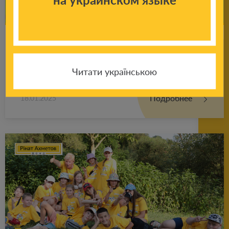
Со­ве­ты пси­хо­ло­га ро­ди­те­лям: что де­лать,
если ре­бе­нок по­сто­ян­но что-то гры­зет,
Читати українською
тянет руки в рот?
Подробнее
18.01.2025