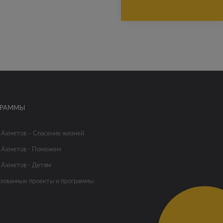
ГРАММЫ
 Ахметов – Спасение жизней
 Ахметов - Поможем
 Ахметов - Детям
зованные проекты и программы