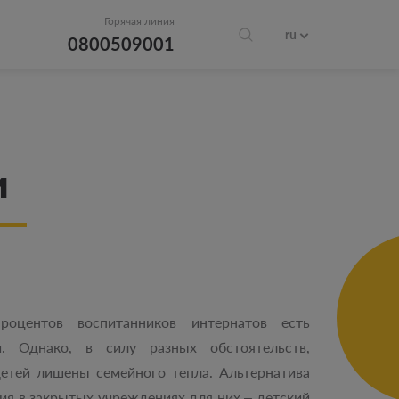
Горячая линия
ru
0800509001
и
оцентов воспитанников интернатов есть
и. Однако, в силу разных обстоятельств,
етей лишены семейного тепла. Альтернатива
ия в закрытых учреждениях для них – детский