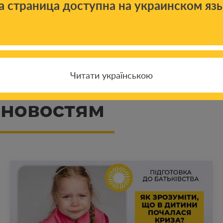
а страница доступна на украинском яз
Читати українською
 новостям