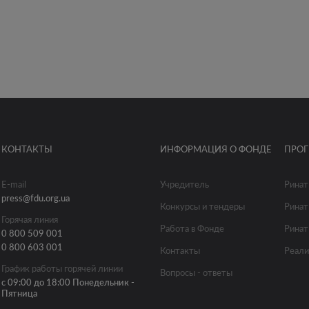
КОНТАКТЫ
ИНФОРМАЦИЯ О ФОНДЕ
ПРО
E-mail
Учредитель
Ринат
press@fdu.org.ua
Конкурсы и тендеры
Ринат
Горячая линия
Работа в Фонде
Ринат
0 800 509 001
0 800 603 001
Контакты
Реали
График работы горячей линии
Вопросы - ответы
с 09:00 до 18:00 Понедельник -
Пятница