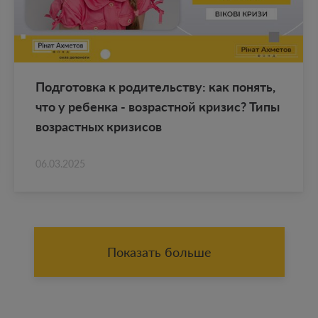
Под­го­тов­ка к ро­ди­тель­ству: как по­нять,
что у ре­бен­ка - воз­раст­ной кри­зис? Типы
воз­раст­ных кри­зи­сов
06.03.2025
Показать больше