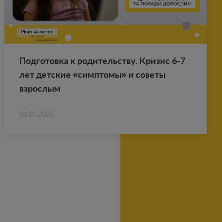
Под­го­тов­ка к ро­ди­тель­ству. Кри­зис 6-7
лет дет­ские «симп­то­мы» и со­ве­ты
взрос­лым
06.03.2025