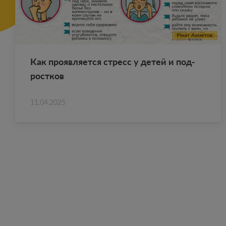
Как про­яв­ля­ет­ся стресс у детей и под­
рост­ков
11.04.2025