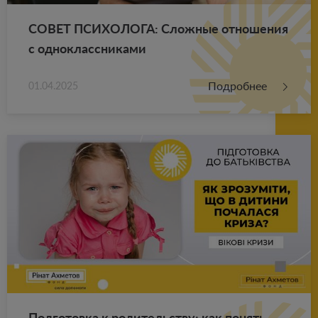
СОВЕТ ПСИ­ХО­ЛО­ГА: Слож­ные от­но­ше­ния
с од­но­класс­ни­ка­ми
Подробнее
01.04.2025
Под­го­тов­ка к ро­ди­тель­ству: как по­нять,