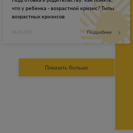
что у ре­бен­ка - воз­раст­ной кри­зис? Типы
воз­раст­ных кри­зи­сов
Подробнее
06.03.2025
Показать больше