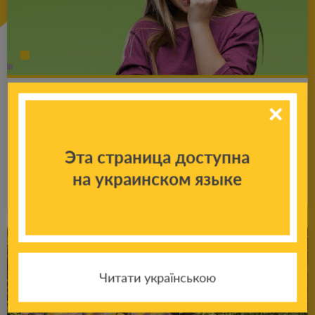
Со­ве­ты пси­хо­ло­га ро­ди­те­лям: что де­лать,
если ре­бе­нок по­сто­ян­но что-то гры­зет,
тянет руки в рот?
Эта страница доступна
на украинском языке
Подробнее
18.01.2025
Читати українською