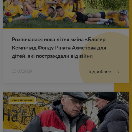
Роз­по­ча­ла­ся нова літня зміна «Бло­гер
Кемп» від Фонду Ріната Ах­ме­то­ва для
дітей, які по­ст­раж­да­ли від війни
Подробнее
15.07.2024