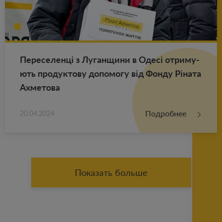
Пе­ре­се­ленці з Лу­ган­щи­ни в Одесі от­ри­му­
ють про­дук­то­ву до­по­мо­гу від Фонду Ріната
Ах­ме­то­ва
Подробнее
20.04.2024
Показать больше