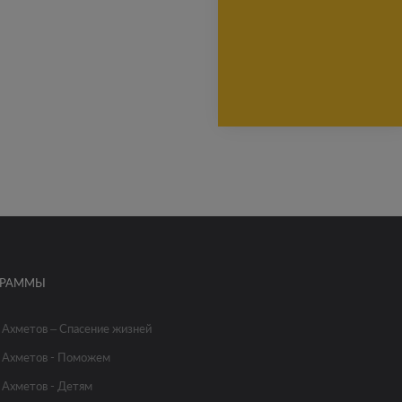
ГРАММЫ
 Ахметов – Спасение жизней
 Ахметов - Поможем
 Ахметов - Детям