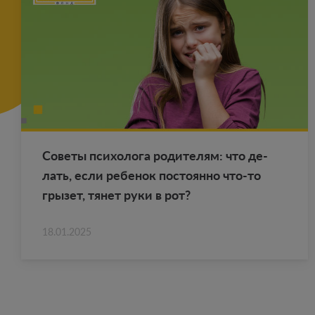
Со­ве­ты пси­хо­ло­га ро­ди­те­лям: что де­
лать, если ре­бе­нок по­сто­ян­но что-то
гры­зет, тянет руки в рот?
18.01.2025