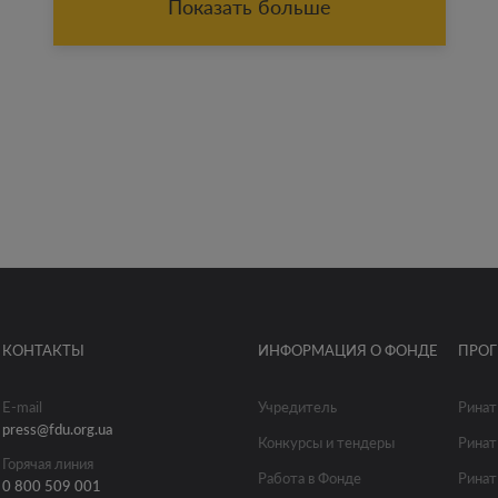
Показать больше
КОНТАКТЫ
ИНФОРМАЦИЯ О ФОНДЕ
ПРО
E-mail
Учредитель
Ринат
press@fdu.org.ua
Конкурсы и тендеры
Ринат
Горячая линия
Работа в Фонде
Ринат
0 800 509 001