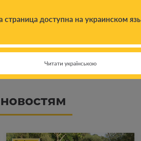
а страница доступна на украинском яз
Читати українською
 новостям