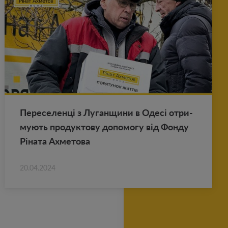
Пе­ре­се­ленці з Лу­ган­щи­ни в Одесі от­ри­
му­ють про­дук­то­ву до­по­мо­гу від Фонду
Ріната Ах­ме­то­ва
20.04.2024