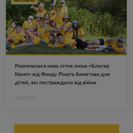
Роз­по­ча­ла­ся нова літня зміна «Бло­гер
Кемп» від Фонду Ріната Ах­ме­то­ва для
дітей, які по­ст­раж­да­ли від війни
15.07.2024