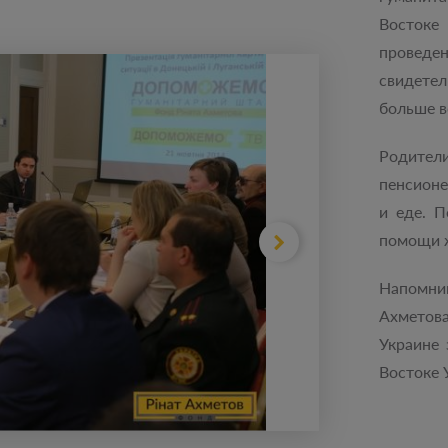
Востоке
провед
свидетел
больше в
Родители
пенсионе
и еде. 
помощи 
Напомним
Ахметов
Украине 
Востоке 