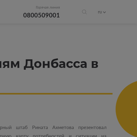
Горячая линия
ru
0800509001
лям Донбасса в
арный штаб Рината Ахметова презентовал
арную карту потребностей и ситуации на