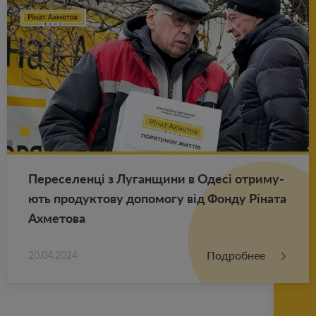
Пе­ре­се­ленці з Лу­ган­щи­ни в Одесі от­ри­му­
ють про­дук­то­ву до­по­мо­гу від Фонду Ріната
Ах­ме­то­ва
Подробнее
20.04.2024