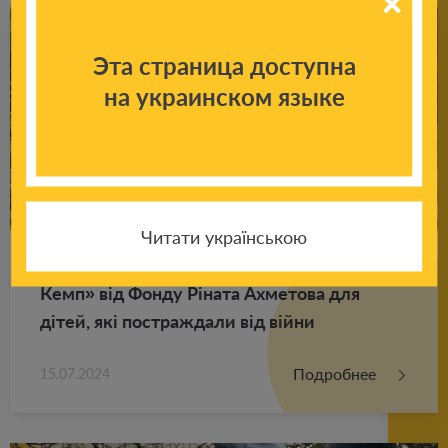
Эта страница доступна
на украинском языке
Читати українською
Роз­по­ча­ла­ся нова літня зміна «Бло­гер
Кемп» від Фонду Ріната Ах­ме­то­ва для
дітей, які по­ст­раж­да­ли від війни
Подробнее
15.07.2024