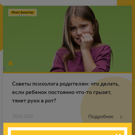
Со­ве­ты пси­хо­ло­га ро­ди­те­лям: что де­лать,
если ре­бе­нок по­сто­ян­но что-то гры­зет,
тянет руки в рот?
Подробнее
18.01.2025