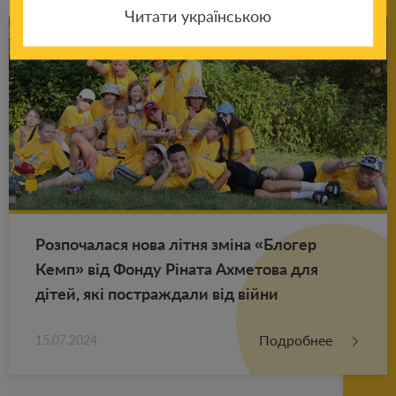
Читати українською
Роз­по­ча­ла­ся нова літня зміна «Бло­гер
Кемп» від Фонду Ріната Ах­ме­то­ва для
дітей, які по­ст­раж­да­ли від війни
Подробнее
15.07.2024