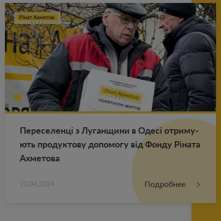
Пе­ре­се­ленці з Лу­ган­щи­ни в Одесі от­ри­му­
ють про­дук­то­ву до­по­мо­гу від Фонду Ріната
Ах­ме­то­ва
Подробнее
20.04.2024