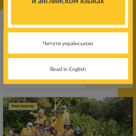
и английском языках
Читати українською
Со­ве­ты пси­хо­ло­га ро­ди­те­лям: что де­лать,
если ре­бе­нок по­сто­ян­но что-то гры­зет,
тянет руки в рот?
Read in English
Подробнее
18.01.2025