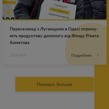
Пе­ре­се­ленці з Лу­ган­щи­ни в Одесі от­ри­му­
ють про­дук­то­ву до­по­мо­гу від Фонду Ріната
Ах­ме­то­ва
Подробнее
20.04.2024
Показать больше