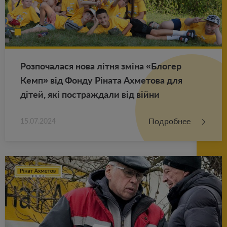
Роз­по­ча­ла­ся нова літня зміна «Бло­гер
Кемп» від Фонду Ріната Ах­ме­то­ва для
дітей, які по­ст­раж­да­ли від війни
Подробнее
15.07.2024