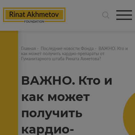
Главная
-
Последние новости Фонда
-
ВАЖНО. Кто и
как может получить кардио-препараты от
Гуманитарного штаба Рината Ахметова?
ВАЖНО. Кто и
как может
получить
кардио-