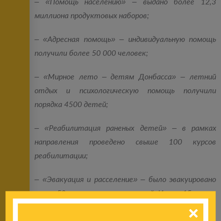
– «Помощь населению» – выдано более 12,3
миллиона продуктовых наборов;
– «Адресная помощь» – индивидуальную помощь
получили более 50 000 человек;
– «Мирное лето – детям Донбасса» – летний
отдых и психологическую помощь получили
порядка 4500 детей;
– «Реабилитация раненых детей» – в рамках
направления проведено свыше 100 курсов
реабилитации;
– «Эвакуация и расселение» – было эвакуировано
около 50 тысяч мирных жителей. Из них 15 тысяч
– это дети.