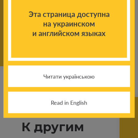
Эта страница доступна
на украинском
Поделиться новостью:
и английском языках
Читати українською
Read in English
К другим