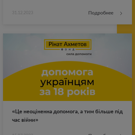
Подробнее
31.12.2023
«Це неоціненна до­по­мо­га, а тим більше під
час війни»