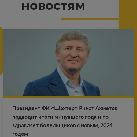
новостям
Пре­зи­дент ФК «Шах­тер» Ринат Ах­ме­тов
под­во­дит итоги ми­нув­ше­го года и по­
здрав­ля­ет бо­лель­щи­ков с новым, 2024
годом