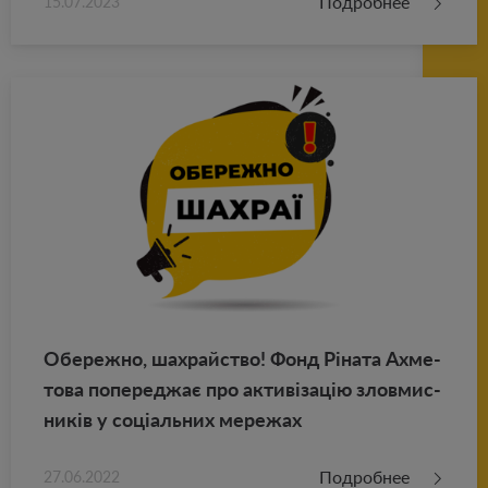
Подробнее
15.07.2023
Обе­реж­но, шахрай­ство! Фонд Ріната Ах­ме­
то­ва по­пе­реджає про активізацію злов­мис­
ників у соціаль­них ме­ре­жах
Подробнее
27.06.2022