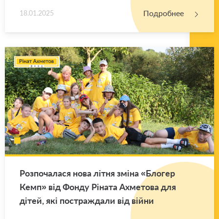
Подробнее
18.01.2025
Роз­по­ча­ла­ся нова літня зміна «Бло­гер
Кемп» від Фонду Ріната Ах­ме­то­ва для
дітей, які по­ст­раж­да­ли від війни