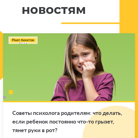
новостям
Со­ве­ты пси­хо­ло­га ро­ди­те­лям: что де­лать,
если ре­бе­нок по­сто­ян­но что-то гры­зет,
тянет руки в рот?