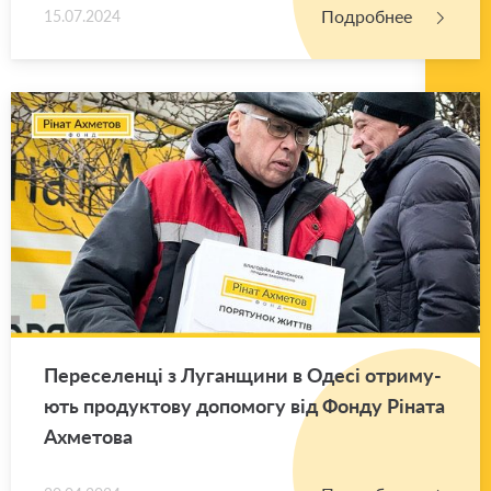
Подробнее
15.07.2024
Пе­ре­се­ленці з Лу­ган­щи­ни в Одесі от­ри­му­
ють про­дук­то­ву до­по­мо­гу від Фонду Ріната
Ах­ме­то­ва