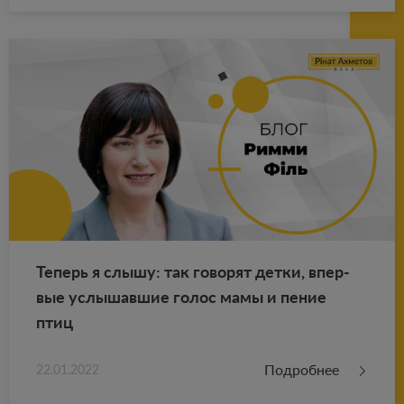
Те­перь я слышу: так го­во­рят детки, впер­
вые услы­шав­шие голос мамы и пение
птиц
Подробнее
22.01.2022