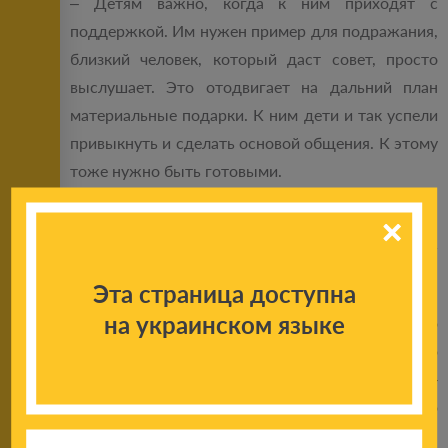
– Детям важно, когда к ним приходят с
поддержкой. Им нужен пример для подражания,
близкий человек, который даст совет, просто
выслушает. Это отодвигает на дальний план
материальные подарки. К ним дети и так успели
привыкнуть и сделать основой общения. К этому
тоже нужно быть готовыми.
– Все же, главный показатель проекта не цифры.
А изменения в жизни детей, их «знаю, чего хочу»
и «верю в себя».
Эта страница доступна
на украинском языке
Чужих детей не бывает. Я особенно глубоко это
понял, работая для детей-сирот. И если только
хочешь и можешь помочь такому ребенку –
берись и делай. Детям это действительно
необходимо.