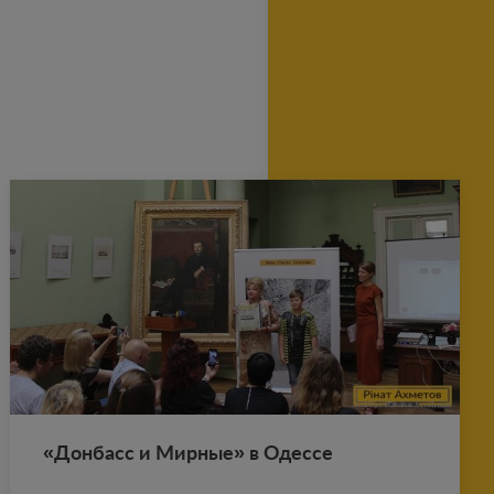
«Дон­басс и Мир­ные» в Одес­се