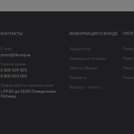
КОНТАКТЫ
ИНФОРМАЦИЯ О ФОНДЕ
ПРО
E-mail
Учредитель
Ринат
press@fdu.org.ua
Конкурсы и тендеры
Ринат
Горячая линия
Работа в Фонде
Ринат
0 800 509 001
0 800 603 001
Контакты
Реали
График работы горячей линии
Вопросы - ответы
с 09:00 до 18:00 Понедельник -
Пятница