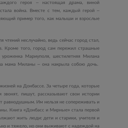
каждого героя – настоящая драма, виной
стала война. Вместе с тем, каждый герой –
ляющий пример того, как малыши и взрослые
 чтений неслучайно, ведь сейчас город стал,
в. Кроме того, город сам пережил страшные
 – уроженка Мариуполя, шестилетняя Милана
бла мама Миланы – она накрыла собою дочь.
жизней на Донбассе. За четыре года, которые
 звонят, пишут, рассказывают свои истории
ют равнодушным. Им нельзя не сопереживать и
аны. Книга «Донбасс и Мирные» стала первой
олжают жить люди: дети и старики, учителя и
ьно и тяжело, но они выживают с надеждой на