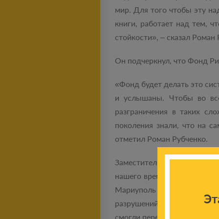
мир. Для того чтобы эту н
книги, работает над тем, 
стойкости», – сказал Роман 
Он подчеркнул, что Фонд Ри
«Фонд будет делать это сист
и услышаны. Чтобы во все
разграничения в таких сл
поколения знали, что на 
отметил Роман Рубченко.
Заместитель городского го
нашего времени. О них неча
Мариуполь знает более 120
Эт
разрушений и нескончаемых
смогли перевернуть страницу