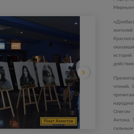
Мирные»
«Донба
жителе
Красного
оказавш
историй
действия
Презент
чтений.
прочита
народно
Олегом 
Антона 
сильным