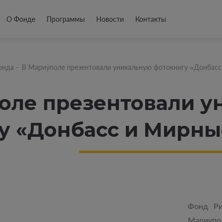
О Фонде
Программы
Новости
Контакты
онда
-
В Мариуполе презентовали уникальную фотокнигу «Донбас
оле презентовали у
у «Донбасс и Мирны
Фонд Ри
Мариуп