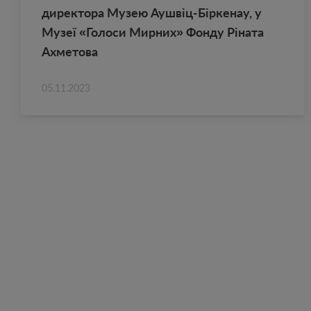
ди­рек­то­ра Музею Аушвіц-Бірке­нау, у
Музеї «Го­ло­си Мир­них» Фонду Ріната
Ах­ме­то­ва
05.11.2023