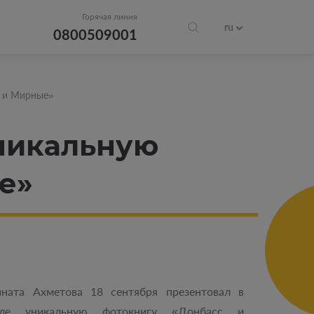
Горячая линия
ru
0800509001
с и Мирные»
никальную
е»
ната Ахметова 18 сентября презентовал в
оле уникальную фотокнигу «Донбасс и