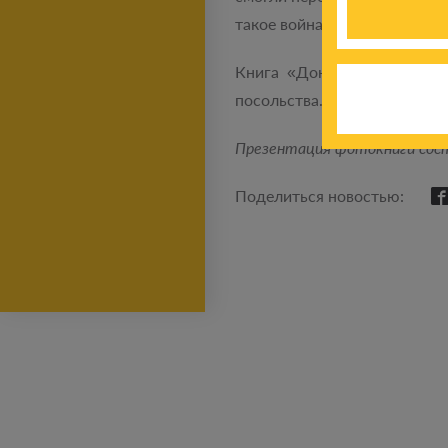
такое война, и потому так 
Книга «Донбасс и Мирные»
посольства. О ней уже знаю
Презентация фотокниги сост
Поделиться новостью: