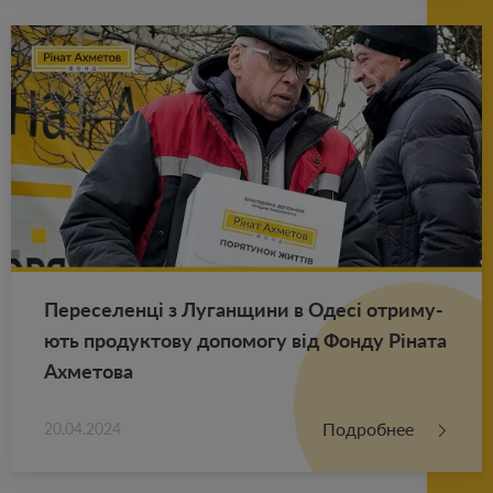
Пе­ре­се­ленці з Лу­ган­щи­ни в Одесі от­ри­му­
ють про­дук­то­ву до­по­мо­гу від Фонду Ріната
Ах­ме­то­ва
Подробнее
20.04.2024