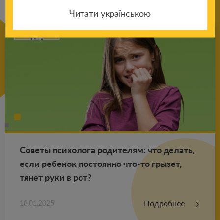
Читати українською
Со­ве­ты пси­хо­ло­га ро­ди­те­лям: что де­лать,
если ре­бе­нок по­сто­ян­но что-то гры­зет,
тянет руки в рот?
Подробнее
18.01.2025