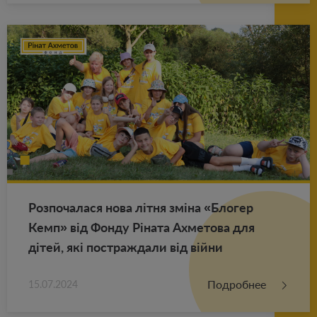
Роз­по­ча­ла­ся нова літня зміна «Бло­гер
Кемп» від Фонду Ріната Ах­ме­то­ва для
дітей, які по­ст­раж­да­ли від війни
Подробнее
15.07.2024