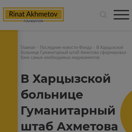
Главная
-
Последние новости Фонда
-
В Харцызской
больнице Гуманитарный штаб Ахметова сформировал
банк самых необходимых медикаментов
В Харцызской
больнице
Гуманитарный
штаб Ахметова