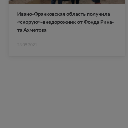
Ивано-Фран­ков­ская об­ласть по­лу­чи­ла
«ско­рую»-вне­до­рож­ник от Фонда Ри­на­
та Ах­ме­то­ва
23.09.2021