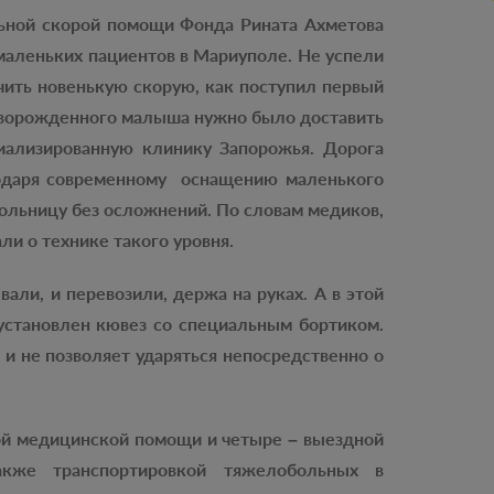
ьной скорой помощи Фонда Рината Ахметова
маленьких пациентов в Мариуполе. Не успели
чить новенькую скорую, как поступил первый
оворожденного малыша нужно было доставить
иализированную клинику Запорожья. Дорога
агодаря современному оснащению маленького
больницу без осложнений. По словам медиков,
ли о технике такого уровня.
али, и перевозили, держа на руках. А в этой
установлен кювез со специальным бортиком.
 не позволяет ударяться непосредственно о
ой медицинской помощи и четыре – выездной
акже транспортировкой тяжелобольных в