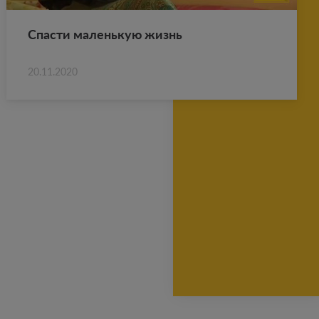
Спа­сти ма­лень­кую жизнь
20.11.2020