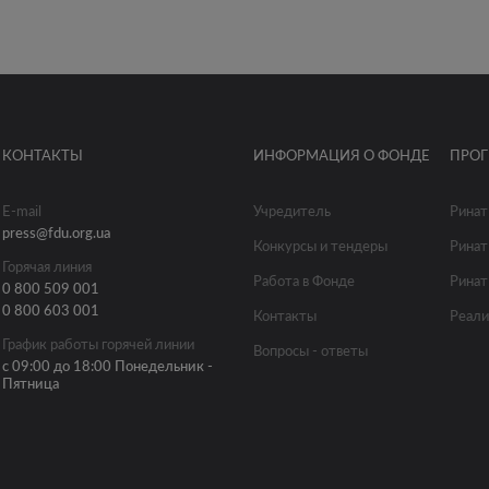
КОНТАКТЫ
ИНФОРМАЦИЯ О ФОНДЕ
ПРО
E-mail
Учредитель
Ринат
press@fdu.org.ua
Конкурсы и тендеры
Ринат
Горячая линия
Работа в Фонде
Ринат
0 800 509 001
0 800 603 001
Контакты
Реали
График работы горячей линии
Вопросы - ответы
с 09:00 до 18:00 Понедельник -
Пятница