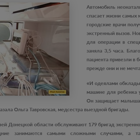
Автомобиль неонатал
спасает жизни самых 
городские врачи полу
экстренный вызов. Н
для операции в спец
заняла 3,5 часа. Бл
пациента привезли в 
прежде они и не мечта
«И одеялами обкладыв
машине для ребенка 
Он защищает малыша и
казала Ольга Тавровская, медсестра выездной бригады.
лей Донецкой области обслуживают 179 бригад экстренн
едние занимаются самыми сложными случаями, а т