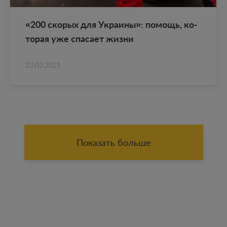
«200 ско­рых для Укра­и­ны»: по­мощь, ко­
то­рая уже спа­са­ет жизни
23.03.2021
Показать больше