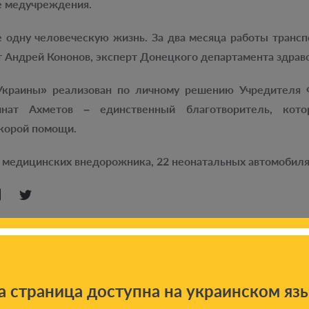
 медучреждения.
 одну человеческую жизнь. За два месяца работы трансп
т Андрей Кононов, эксперт Донецкого департамента здрав
Украины» реализован по личному решению Учредителя Ф
инат Ахметов – единственный благотворитель, кот
корой помощи.
 медицинских внедорожника, 22 неонатальных автомобиля 
а страница доступна на украинском яз