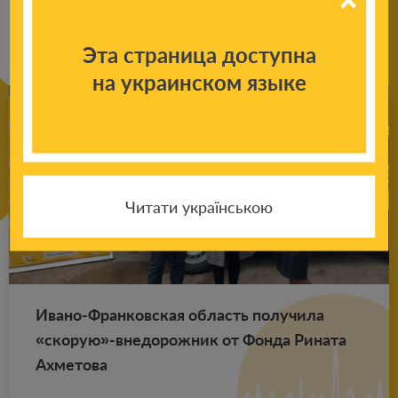
новостям
Эта страница доступна
на украинском языке
Читати українською
Ивано-Фран­ков­ская об­ласть по­лу­чи­ла
«ско­рую»-вне­до­рож­ник от Фонда Ри­на­та
Ах­ме­то­ва