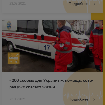
Подробнее
23.09.2021
«200 ско­рых для Укра­и­ны»: по­мощь, ко­то­
рая уже спа­са­ет жизни
Подробнее
23.03.2021