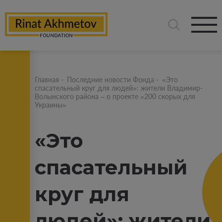
Главная
-
Последние новости Фонда
-
«Это
спасательный круг для людей»: жители Владимир-
Волынского района – о проекте «200 скорых для
Украины»
«Это
спасательный
круг для
людей»: жители