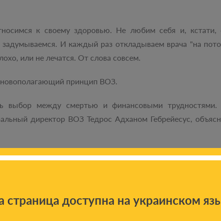
тносимся к своему здоровью. Не любим себя и, кстати,
е задумываемся. И каждый раз откладываем врача "на пото
лохо, или не лечатся. От слова совсем.
сновополагающий принцип ВОЗ.
ь выбор между смертью и финансовыми трудностями.
еральный директор ВОЗ Тедрос Адханом Гебрейесус, объясн
ак же думали у нас. В Минздраве, правительстве, парламен
дотягивает до рекомендаций Всемирной организации здравоо
уации, когда финансирование плохое? Заботиться о себе. 
а страница доступна на украинском яз
мму "Рак излечим". Это первая и единственная в Украин