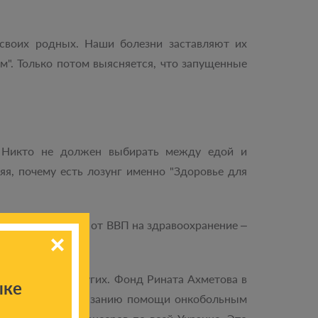
 своих родных. Наши болезни заставляют их
м". Только потом выясняется, что запущенные
 Никто не должен выбирать между едой и
яя, почему есть лозунг именно "Здоровье для
те. Потому что 3% от ВВП на здравоохранение –
хранения – 5%.
Заботиться о других. Фонд Рината Ахметова в
ыке
е программа по оказанию помощи онкобольным