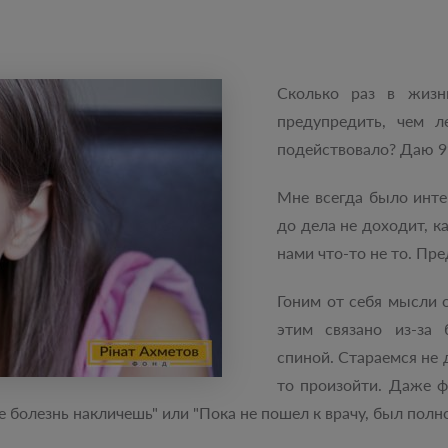
Сколько раз в жизн
предупредить, чем л
подействовало? Даю 99
Мне всегда было инте
до дела не доходит, ка
нами что-то не то. Пр
Гоним от себя мысли о
этим связано из-за 
спиной. Стараемся не 
то произойти. Даже ф
бе болезнь накличешь" или "Пока не пошел к врачу, был пол