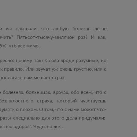
и вы слышали, что любую болезнь легче
ечить? Пятьсот-тысячу-миллион раз? И как,
%, что все мимо.
ресно: почему так? Слова вроде разумные, но
к правило. Или звучат уж очень грустно, или с
едполагаю, нам мешает страх.
 болезнях, больницах, врачах, обо всем, что с
безжалостного страха, который чувствуешь
думать о плохом. О том, что с нами может что-
разы специально для этого дела придумали:
ностью здоров". Чудесно же…