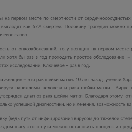
ы на первом месте по смертности от сердечнососудистых 
выглядят как 67% смертей. Половину трагедий можно пр
ючевое слово.
ость от онкозаболеваний, то у женщин на первом месте 
ли хотя бы раз в год проходить простое обследование –
татах исследований. Ключевое – раз в год.
ти женщин – это рак шейки матки. 10 лет назад ученый Ха
вируса папилломы человека и рака шейки матки. Вирус
твержден диагноз рака шейки матки. Благодаря этому о
только успешной диагностики, но и лечения, возможность в
вку (ведь путь от инфицирования вирусом до тяжелой степе
каждом шагу этого пути можно остановить процесс и преду