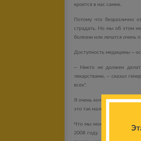
кроется в нас самих.
Потому что безразлично о
страдать. Но мы об этом н
болезни или лечатся очень п
Доступность медицины – о
– Никто не должен делат
лекарствами, – сказал ген
всех".
Я очень хочу, чтобы точно т
это так мало, что даже не 
Что мы можем сделать в сит
Эт
2008 году запустил програ