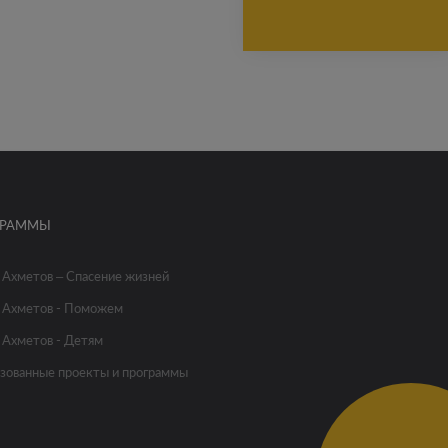
ГРАММЫ
 Ахметов – Спасение жизней
 Ахметов - Поможем
 Ахметов - Детям
зованные проекты и программы