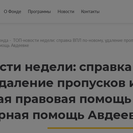
О Фонде
Программы
Новости
Контакты
онда
-
ТОП-новости недели: справка ВПЛ по-новому, удаление проп
омощь Авдеевке
сти недели: справка
даление пропусков и
ая правовая помощь
рная помощь Авдее