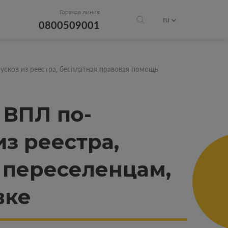
Горячая линия
ru
0800509001
усков из реестра, бесплатная правовая помощь
 ВПЛ по-
з реестра,
 переселенцам,
вке