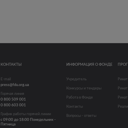
КОНТАКТЫ
ИНФОРМАЦИЯ О ФОНДЕ
ПРО
E-mail
Учредитель
Ринат
press@fdu.org.ua
Конкурсы и тендеры
Ринат
Горячая линия
Работа в Фонде
Ринат
0 800 509 001
0 800 603 001
Контакты
Реали
График работы горячей линии
Вопросы - ответы
с 09:00 до 18:00 Понедельник -
Пятница