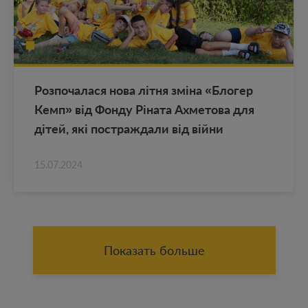
Роз­по­ча­ла­ся нова літня зміна «Бло­гер
Кемп» від Фонду Ріната Ах­ме­то­ва для
дітей, які по­ст­раж­да­ли від війни
15.07.2024
Показать больше