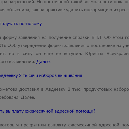
стра разрешений. Но постоянной такой возможности пока н
ая объяснила, как на практике удалить информацию из реес
получать по-новому
 форму заявления на получение справки ВПЛ. Об этом г
016 «Об утверждении формы заявления о постановке на уч
нт, но в силу он еще не вступил. Юристы Всеукраинс
ого в заявлении.
Далее.
Авдеевку 2 тысячи наборов выживания
метова доставил в Авдеевку 2 тыс. продуктовых наборо
ебована. Далее.
ить выплату ежемесячной адресной помощи?
 которым прекратили выплату ежемесячной адресной п