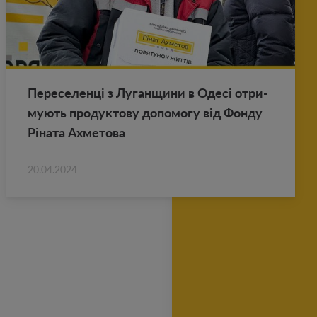
Пе­ре­се­ленці з Лу­ган­щи­ни в Одесі от­ри­
му­ють про­дук­то­ву до­по­мо­гу від Фонду
Ріната Ах­ме­то­ва
20.04.2024