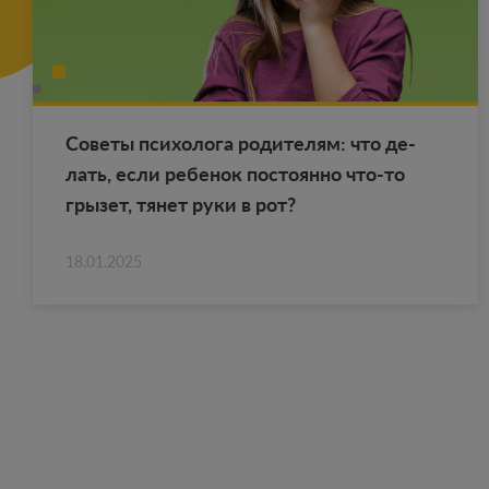
Со­ве­ты пси­хо­ло­га ро­ди­те­лям: что де­
лать, если ре­бе­нок по­сто­ян­но что-то
гры­зет, тянет руки в рот?
18.01.2025