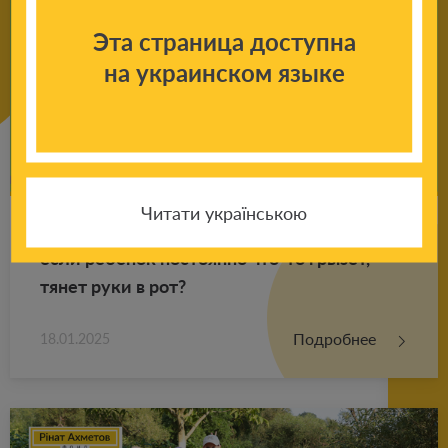
Эта страница доступна
на украинском языке
Читати українською
Со­ве­ты пси­хо­ло­га ро­ди­те­лям: что де­лать,
если ре­бе­нок по­сто­ян­но что-то гры­зет,
тянет руки в рот?
Подробнее
18.01.2025