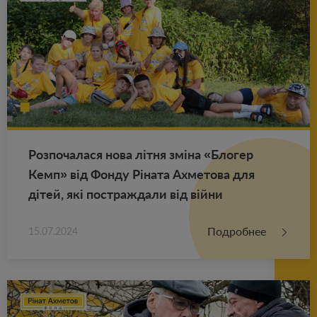
Роз­по­ча­ла­ся нова літня зміна «Бло­гер
Кемп» від Фонду Ріната Ах­ме­то­ва для
дітей, які по­ст­раж­да­ли від війни
Подробнее
15.07.2024