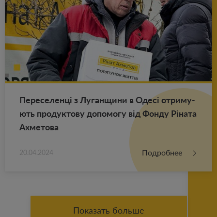
Пе­ре­се­ленці з Лу­ган­щи­ни в Одесі от­ри­му­
ють про­дук­то­ву до­по­мо­гу від Фонду Ріната
Ах­ме­то­ва
Подробнее
20.04.2024
Показать больше