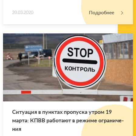
Подробнее
20.03.2020
Си­ту­а­ция в пунк­тах про­пус­ка утром 19
марта: КПВВ ра­бо­та­ют в ре­жи­ме огра­ни­че­
ния