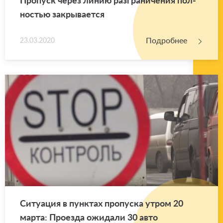
Про­пуск через линию раз­гра­ни­че­ния пол­
но­стью за­кры­ва­ет­ся
Подробнее
23.03.2020
Си­ту­а­ция в пунк­тах про­пус­ка утром 20
марта: Про­ез­да ожи­да­ли 30 авто