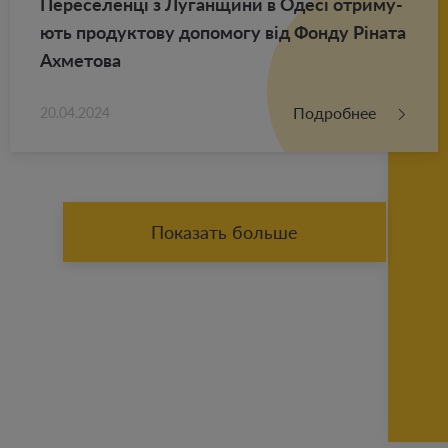
Пе­ре­се­ленці з Лу­ган­щи­ни в Одесі от­ри­му­
ють про­дук­то­ву до­по­мо­гу від Фонду Ріната
Ах­ме­то­ва
Подробнее
20.04.2024
Показать больше