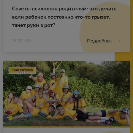
Со­ве­ты пси­хо­ло­га ро­ди­те­лям: что де­лать,
если ре­бе­нок по­сто­ян­но что-то гры­зет,
тянет руки в рот?
Подробнее
18.01.2025