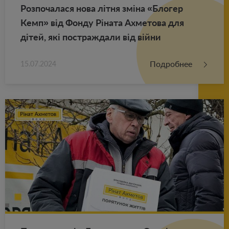
Роз­по­ча­ла­ся нова літня зміна «Бло­гер
Кемп» від Фонду Ріната Ах­ме­то­ва для
дітей, які по­ст­раж­да­ли від війни
Подробнее
15.07.2024