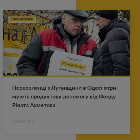
Пе­ре­се­ленці з Лу­ган­щи­ни в Одесі от­ри­
му­ють про­дук­то­ву до­по­мо­гу від Фонду
Ріната Ах­ме­то­ва
20.04.2024