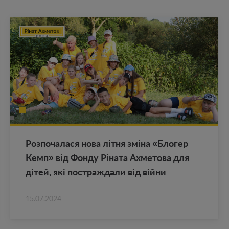
Роз­по­ча­ла­ся нова літня зміна «Бло­гер
Кемп» від Фонду Ріната Ах­ме­то­ва для
дітей, які по­ст­раж­да­ли від війни
15.07.2024