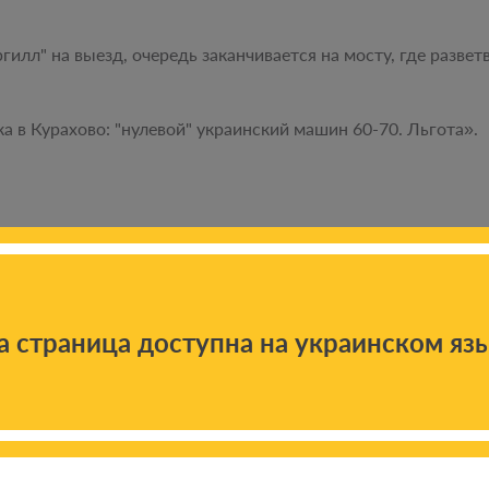
ргилл" на выезд, очередь заканчивается на мосту, где развет
ка в Курахово: "нулевой" украинский машин 60-70. Льгота».
ке в Волноваху основная – до церкви. Льгота около 50».
а страница доступна на украинском яз
рону Мариуполя перед блокпостом "ДНР" очередь заканчивае
 пользователи соцсетей не сообщают.