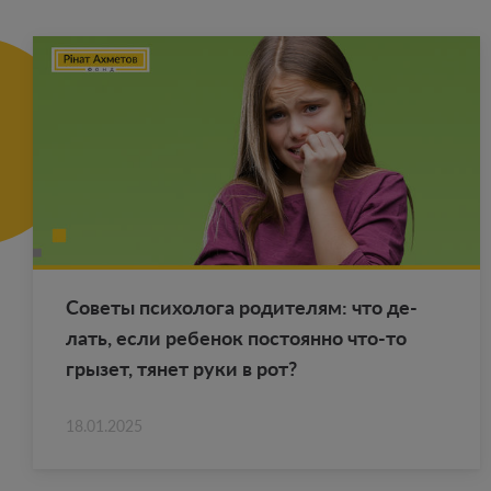
Со­ве­ты пси­хо­ло­га ро­ди­те­лям: что де­
лать, если ре­бе­нок по­сто­ян­но что-то
гры­зет, тянет руки в рот?
18.01.2025