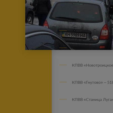
КПВВ «Новотроицкое»
КПВВ «Гнутово» – 518
КПВВ «Станица Луган