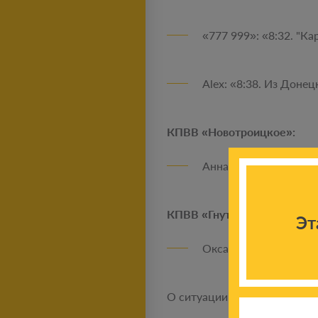
«777 999»: «8:32. "Ка
Alex: «8:38. Из Донец
КПВВ «Новотроицкое»:
Анна: «9:04. В Еленов
КПВВ «Гнутово»:
Эт
Оксана: «9:13. В сто
О ситуации на других КПВВ