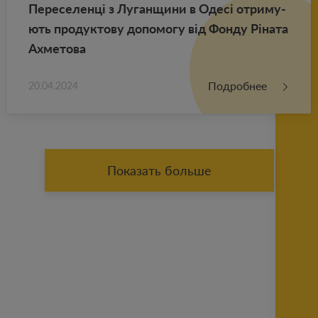
Пе­ре­се­ленці з Лу­ган­щи­ни в Одесі от­ри­му­
ють про­дук­то­ву до­по­мо­гу від Фонду Ріната
Ах­ме­то­ва
Подробнее
20.04.2024
Показать больше