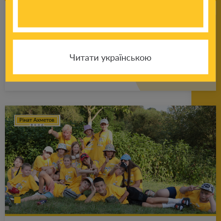
Со­ве­ты пси­хо­ло­га ро­ди­те­лям: что де­лать,
если ре­бе­нок по­сто­ян­но что-то гры­зет,
тянет руки в рот?
Читати українською
Подробнее
18.01.2025