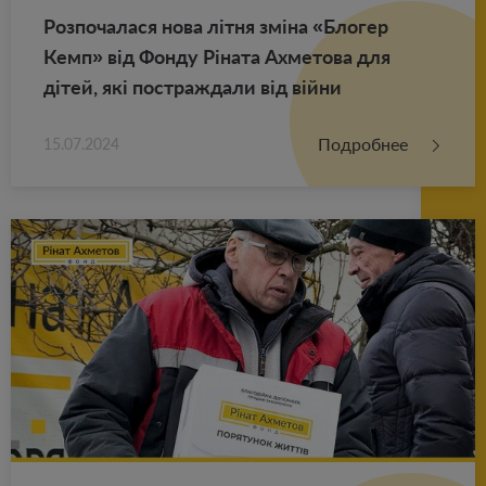
Роз­по­ча­ла­ся нова літня зміна «Бло­гер
Кемп» від Фонду Ріната Ах­ме­то­ва для
дітей, які по­ст­раж­да­ли від війни
Подробнее
15.07.2024