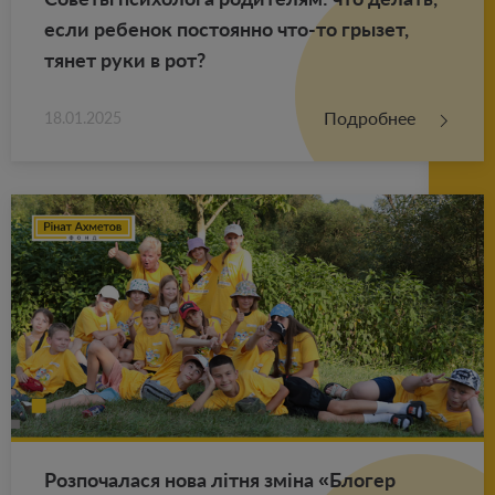
если ре­бе­нок по­сто­ян­но что-то гры­зет,
тянет руки в рот?
Подробнее
18.01.2025
Роз­по­ча­ла­ся нова літня зміна «Бло­гер