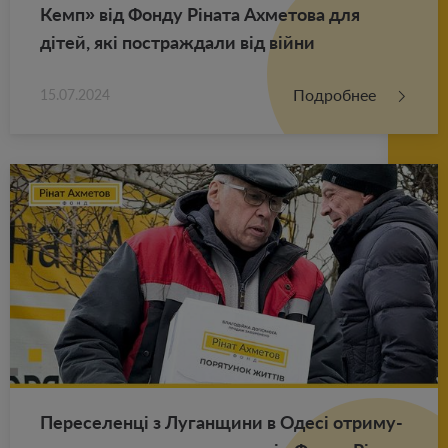
Кемп» від Фонду Ріната Ах­ме­то­ва для
дітей, які по­ст­раж­да­ли від війни
Подробнее
15.07.2024
Пе­ре­се­ленці з Лу­ган­щи­ни в Одесі от­ри­му­