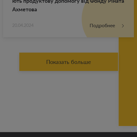
ють про­дук­то­ву до­по­мо­гу від Фонду Ріната
Ах­ме­то­ва
Подробнее
20.04.2024
Показать больше