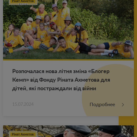
Роз­по­ча­ла­ся нова літня зміна «Бло­гер
Кемп» від Фонду Ріната Ах­ме­то­ва для
дітей, які по­ст­раж­да­ли від війни
Подробнее
15.07.2024