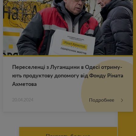
Пе­ре­се­ленці з Лу­ган­щи­ни в Одесі от­ри­му­
ють про­дук­то­ву до­по­мо­гу від Фонду Ріната
Ах­ме­то­ва
Подробнее
20.04.2024
Показать больше