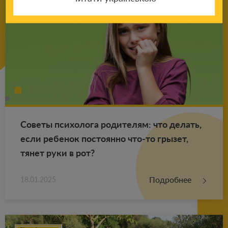
Со­ве­ты пси­хо­ло­га ро­ди­те­лям: что де­лать,
если ре­бе­нок по­сто­ян­но что-то гры­зет,
тянет руки в рот?
Подробнее
18.01.2025