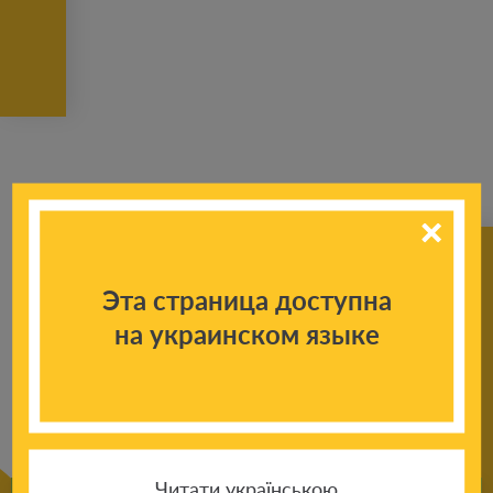
Эта страница доступна
К другим
на украинском языке
новостям
Читати українською