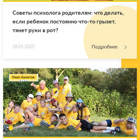
Со­ве­ты пси­хо­ло­га ро­ди­те­лям: что де­лать,
если ре­бе­нок по­сто­ян­но что-то гры­зет,
тянет руки в рот?
Подробнее
18.01.2025