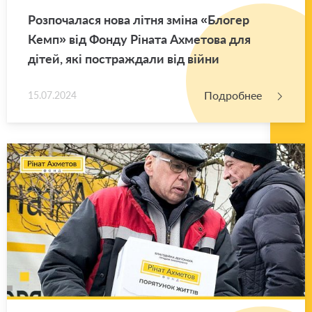
Роз­по­ча­ла­ся нова літня зміна «Бло­гер
Кемп» від Фонду Ріната Ах­ме­то­ва для
дітей, які по­ст­раж­да­ли від війни
Подробнее
15.07.2024