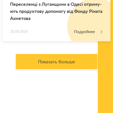
Пе­ре­се­ленці з Лу­ган­щи­ни в Одесі от­ри­му­
ють про­дук­то­ву до­по­мо­гу від Фонду Ріната
Ах­ме­то­ва
Подробнее
20.04.2024
Показать больше