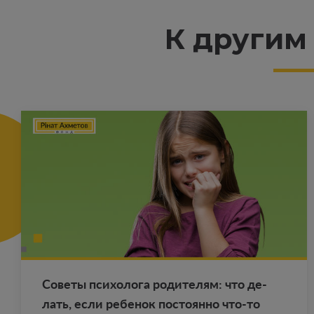
К другим
Со­ве­ты пси­хо­ло­га ро­ди­те­лям: что де­
лать, если ре­бе­нок по­сто­ян­но что-то