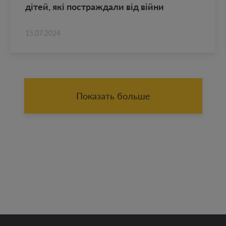
дітей, які по­ст­раж­да­ли від війни
15.07.2024
Показать больше