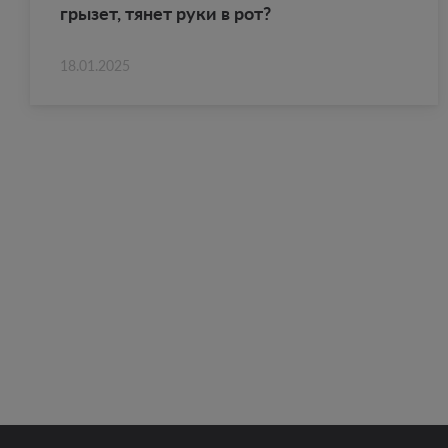
гры­зет, тянет руки в рот?
18.01.2025