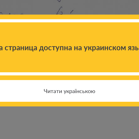
а страница доступна на украинском яз
Читати українською