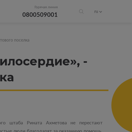
Горячая линия
ru
0800509001
тового поселка
илосердие», -
ка
ого штаба Рината Ахметова не перестают
остые люди благодарят за оказанную помощь.