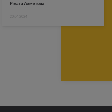
Ріната Ах­ме­то­ва
20.04.2024