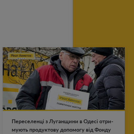
Пе­ре­се­ленці з Лу­ган­щи­ни в Одесі от­ри­
му­ють про­дук­то­ву до­по­мо­гу від Фонду