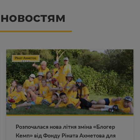
 новостям
Роз­по­ча­ла­ся нова літня зміна «Бло­гер
Кемп» від Фонду Ріната Ах­ме­то­ва для