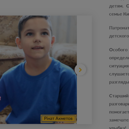
детям. С
семье Ки
Патрона
детского
Особого
определ
ситуац
слушает
разгляды
Старши
разгова
помога
замечат
улыбка!