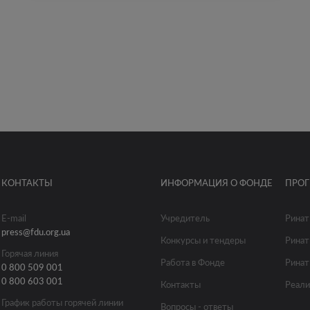
КОНТАКТЫ
ИНФОРМАЦИЯ О ФОНДЕ
ПРО
E-mail
Учредитель
Ринат
press@fdu.org.ua
Конкурсы и тендеры
Ринат
Горячая линия
Работа в Фонде
Ринат
0 800 509 001
0 800 603 001
Контакты
Реали
График работы горячей линии
Вопросы - ответы