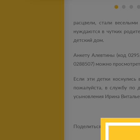
расцвели, стали веселыми
нуждаются в чутких родит
детский дом.
Анкету Алевтины (код 029556
0288507) можно просмотреть з
Если эти детки коснулись 
пожалуйста, в службу по д
усыновления Ирина Виталье
Поделиться новостью: