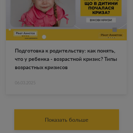
Под­го­тов­ка к ро­ди­тель­ству: как по­нять,
что у ре­бен­ка - воз­раст­ной кри­зис? Типы
воз­раст­ных кри­зи­сов
06.03.2025
Показать больше