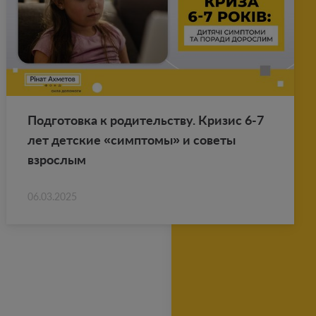
Под­го­тов­ка к ро­ди­тель­ству. Кри­зис 6-7
лет дет­ские «симп­то­мы» и со­ве­ты
взрос­лым
06.03.2025