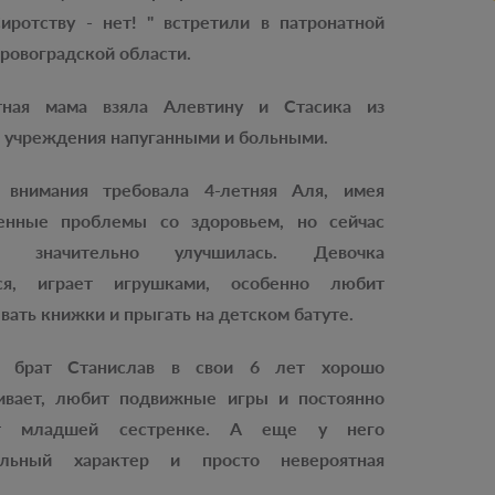
иротству - нет! " встретили в патронатной
ровоградской области.
тная мама взяла Алевтину и Стасика из
 учреждения напуганными и больными.
 внимания требовала 4-летняя Аля, имея
енные проблемы со здоровьем, но сейчас
ия значительно улучшилась. Девочка
ся, играет игрушками, особенно любит
вать книжки и прыгать на детском батуте.
й брат Станислав в свои 6 лет хорошо
ривает, любит подвижные игры и постоянно
ет младшей сестренке. А еще у него
ельный характер и просто невероятная