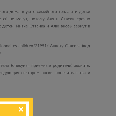
кого дома, в уюте семейного тепла эти детки
етей не могут, потому Аля и Стасик срочно
детей. Иначе Стасика и Алю вновь вернут в
ionnaires-children/21951/ Анкету Стасика (код
/
тели (опекуны, приемные родители) звоните,
аведующая сектором опеки, попечительства и