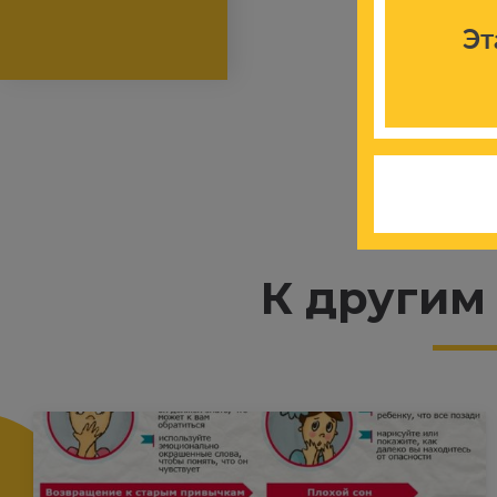
Эт
К другим