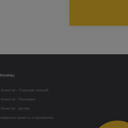
ГРАММЫ
 Ахметов – Спасение жизней
 Ахметов - Поможем
 Ахметов - Детям
зованные проекты и программы