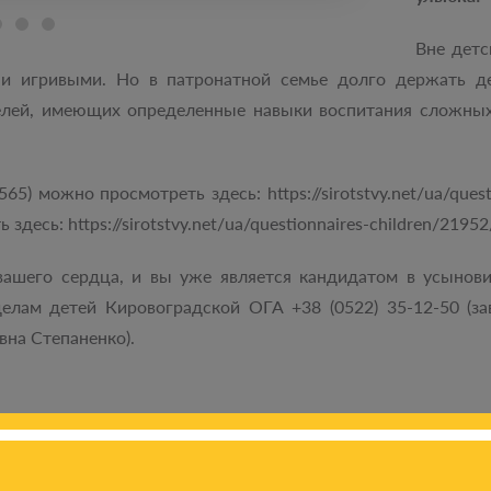
Вне детс
 и игривыми. Но в патронатной семье долго держать д
елей, имеющих определенные навыки воспитания сложных 
5) можно просмотреть здесь: https://sirotstvy.net/ua/quest
десь: https://sirotstvy.net/ua/questionnaires-children/21952
вашего сердца, и вы уже является кандидатом в усынови
елам детей Кировоградской ОГА +38 (0522) 35-12-50 (з
вна Степаненко).