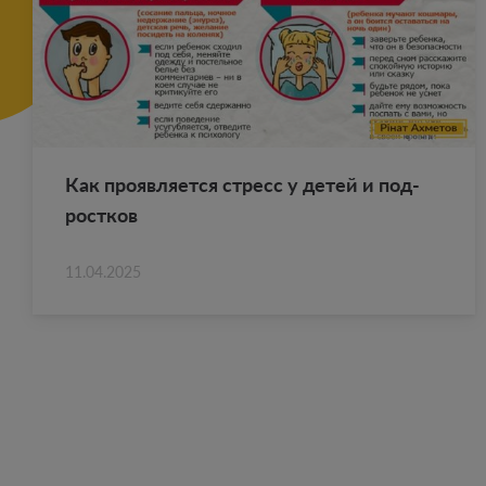
Как про­яв­ля­ет­ся стресс у детей и под­
рост­ков
11.04.2025