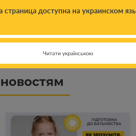
а страница доступна на украинском яз
Читати українською
 новостям