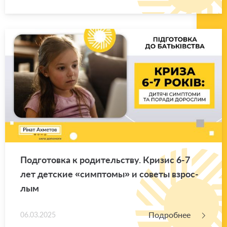
Под­го­тов­ка к ро­ди­тель­ству. Кри­зис 6-7
лет дет­ские «симп­то­мы» и со­ве­ты взрос­
лым
Подробнее
06.03.2025