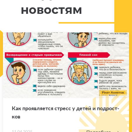
новостям
Как про­яв­ля­ет­ся стресс у детей и под­рост­
ков
Подробнее
11.04.2025