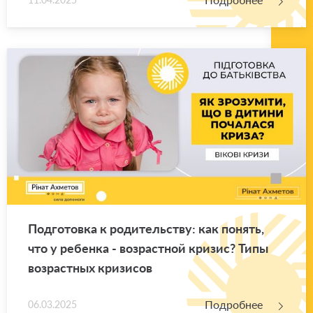
Под­го­тов­ка к ро­ди­тель­ству: как по­нять,
что у ре­бен­ка - воз­раст­ной кри­зис? Типы
воз­раст­ных кри­зи­сов
Подробнее
06.03.2025