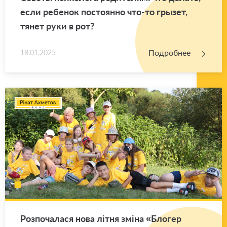
если ре­бе­нок по­сто­ян­но что-то гры­зет,
тянет руки в рот?
Подробнее
18.01.2025
Роз­по­ча­ла­ся нова літня зміна «Бло­гер