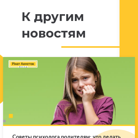
К другим
новостям
Со­ве­ты пси­хо­ло­га ро­ди­те­лям: что де­лать,