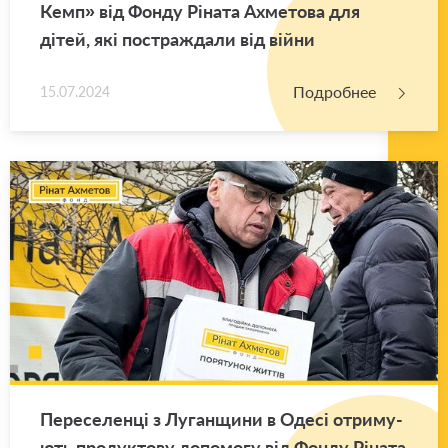
Кемп» від Фонду Ріната Ах­ме­то­ва для
дітей, які по­ст­раж­да­ли від війни
Подробнее
15.07.2024
Пе­ре­се­ленці з Лу­ган­щи­ни в Одесі от­ри­му­
ють про­дук­то­ву до­по­мо­гу від Фонду Ріната