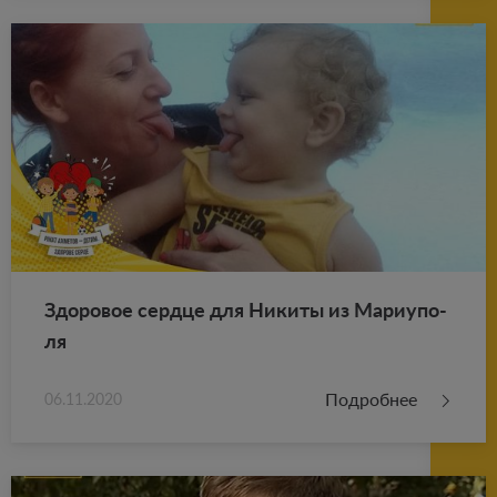
Здо­ро­вое серд­це для Ни­ки­ты из Ма­ри­у­по­
ля
Подробнее
06.11.2020