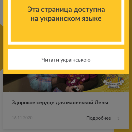
новостям
Эта страница доступна
на украинском языке
Читати українською
Здо­ро­вое серд­це для ма­лень­кой Лены
Подробнее
16.11.2020