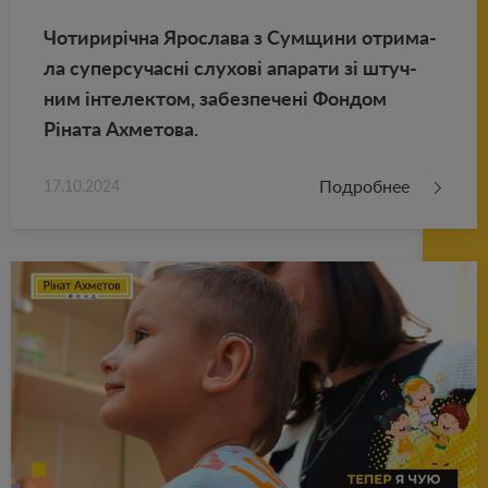
Чо­ти­рирічна Яро­сла­ва з Сум­щи­ни от­ри­ма­
ла су­пер­су­часні слу­хові апа­ра­ти зі штуч­
ним інте­лек­том, за­без­пе­чені Фон­дом
Ріната Ах­ме­то­ва.
Подробнее
17.10.2024