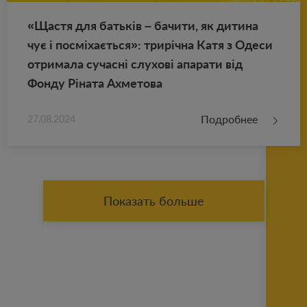
«Щастя для батьків – ба­чи­ти, як ди­ти­на
чує і посміхається»: трирічна Катя з Одеси
от­ри­ма­ла су­часні слу­хові апа­ра­ти від
Фонду Ріната Ах­ме­то­ва
Подробнее
27.08.2024
Показать больше