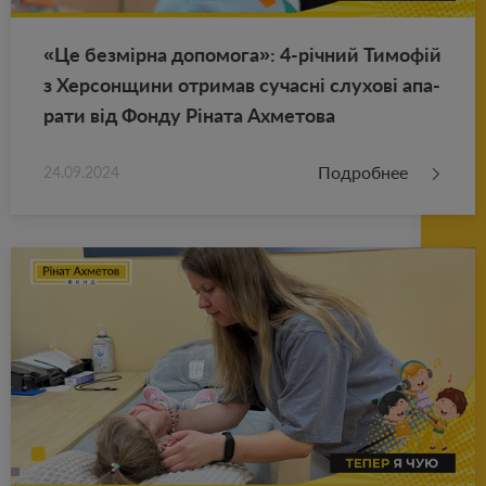
«Це безмірна до­по­мо­га»: 4-річний Тимофій
з Хер­сон­щи­ни от­ри­мав су­часні слу­хові апа­
ра­ти від Фонду Ріната Ах­ме­то­ва
Подробнее
24.09.2024