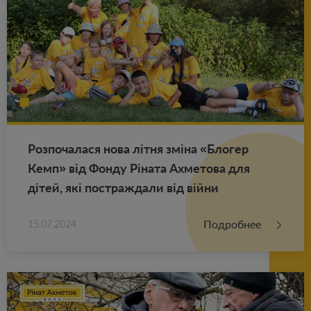
Роз­по­ча­ла­ся нова літня зміна «Бло­гер
Кемп» від Фонду Ріната Ах­ме­то­ва для
дітей, які по­ст­раж­да­ли від війни
Подробнее
15.07.2024