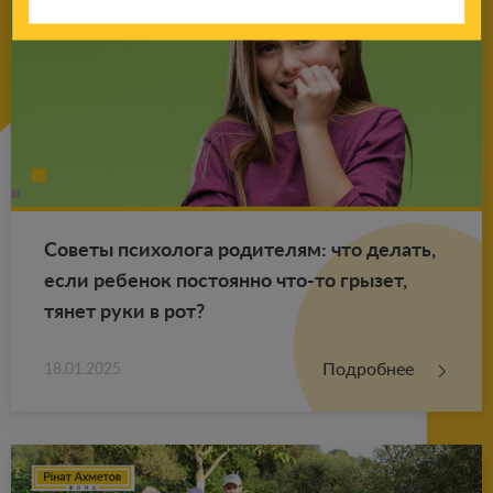
Со­ве­ты пси­хо­ло­га ро­ди­те­лям: что де­лать,
если ре­бе­нок по­сто­ян­но что-то гры­зет,
тянет руки в рот?
Подробнее
18.01.2025