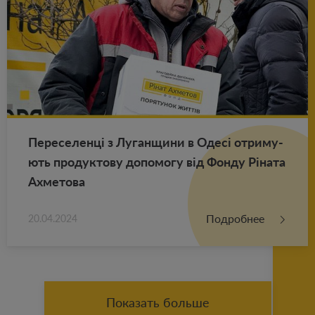
Пе­ре­се­ленці з Лу­ган­щи­ни в Одесі от­ри­му­
ють про­дук­то­ву до­по­мо­гу від Фонду Ріната
Ах­ме­то­ва
Подробнее
20.04.2024
Показать больше