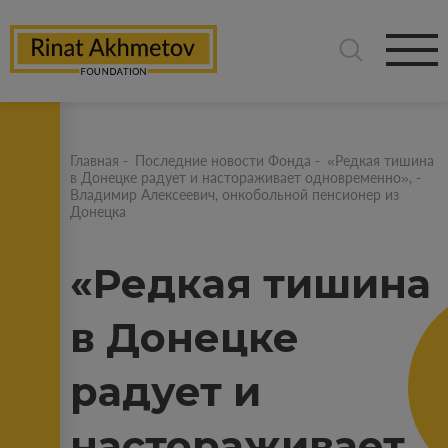
Главная
-
Последние новости Фонда
-
«Редкая тишина
в Донецке радует и настораживает одновременно», -
Владимир Алексеевич, онкобольной пенсионер из
Донецка
«Редкая тишина
в Донецке
радует и
настораживает