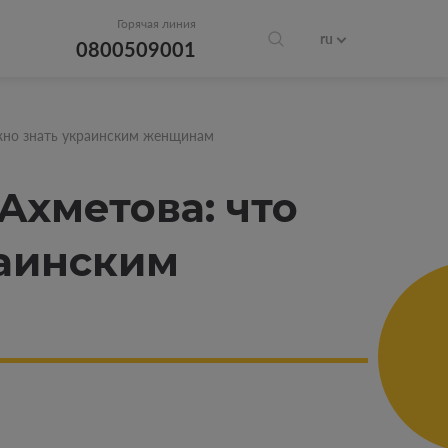
Горячая линия
ru
0800509001
жно знать украинским женщинам
хметова: что
раинским