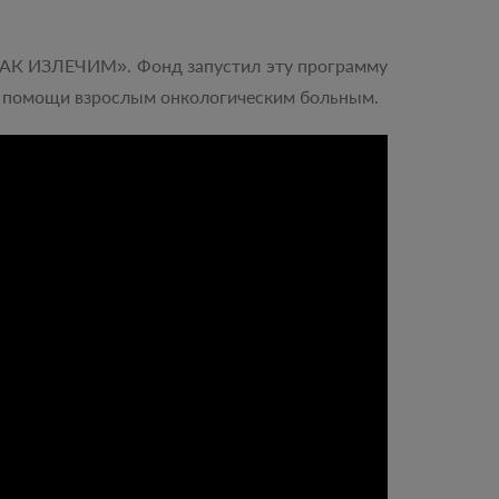
АК ИЗЛЕЧИМ». Фонд запустил эту программу
ию помощи взрослым онкологическим больным.