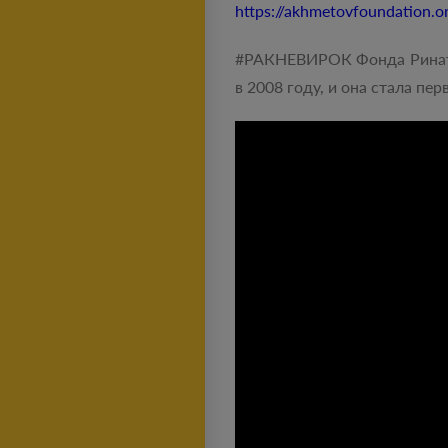
https://akhmetovfoundation.o
#РАКНЕВИРОК Фонда Рината
в 2008 году, и она стала п