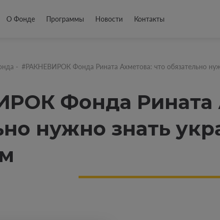
О Фонде
Программы
Новости
Контакты
онда
-
#РАКНЕВИРОК Фонда Рината Ахметова: что обязательно ну
РОК Фонда Рината А
ьно нужно знать ук
м