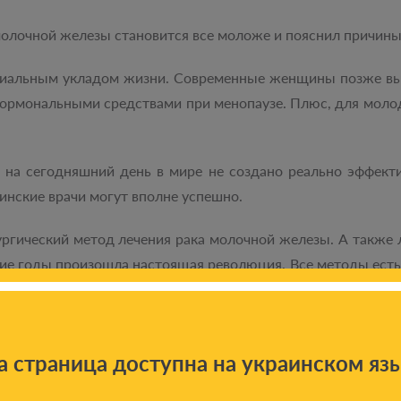
молочной железы становится все моложе и пояснил причины
оциальным укладом жизни. Современные женщины позже вы
гормональными средствами при менопаузе. Плюс, для моло
о на сегодняшний день в мире не создано реально эффект
аинские врачи могут вполне успешно.
ргический метод лечения рака молочной железы. А также л
ие годы произошла настоящая революция. Все методы есть.
ьшинству украинских пациентов недоступны. Вместе с т
ей Зотов.
а страница доступна на украинском яз