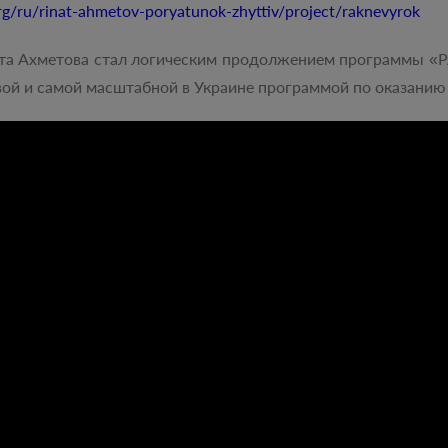
rg/ru/rinat-ahmetov-poryatunok-zhyttiv/project/raknevyrok
 Ахметова стал логическим продолжением программы «Р
ервой и самой масштабной в Украине программой по оказан