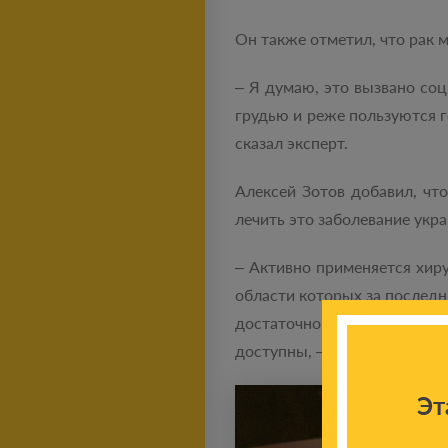
Он также отметил, что рак 
– Я думаю, это вызвано с
грудью и реже пользуются 
сказал эксперт.
Алексей Зотов добавил, чт
лечить это заболевание укр
– Активно применяется хиру
области которых за последн
достаточно дорогие и бол
доступны, – рассказал Алекс
Эт