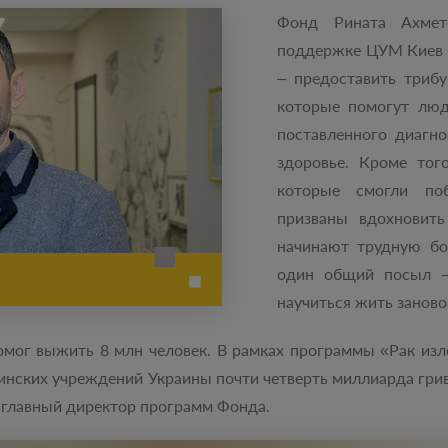
Фонд Рината Ахме
поддержке ЦУМ Киев
– предоставить триб
которые помогут люд
поставленного диагно
здоровье. Кроме тог
которые смогли поб
призваны вдохновить
начинают трудную бо
один общий посыл ‒
научиться жить заново,
омог выжить 8 млн человек. В рамках программы «Рак из
нских учреждений Украины почти четверть миллиарда грив
 главный директор программ Фонда.