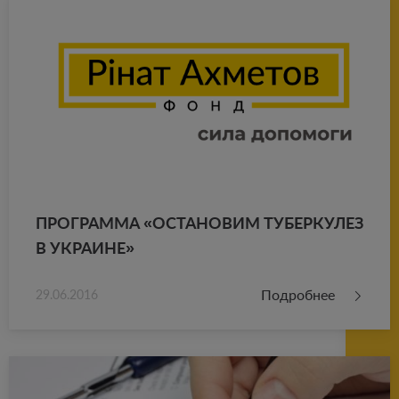
ПРО­ГРАМ­МА «ОСТА­НО­ВИМ ТУ­БЕР­КУ­ЛЕЗ
В УКРА­ИНЕ»
Подробнее
29.06.2016