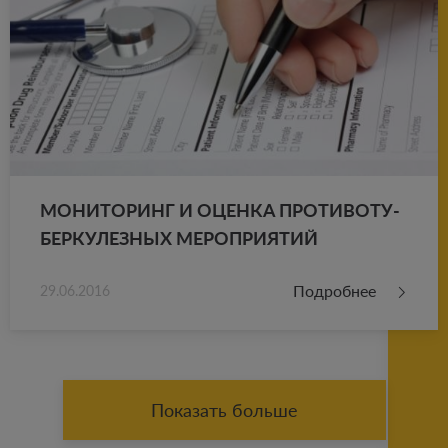
МО­НИ­ТО­РИНГ И ОЦЕН­КА ПРО­ТИ­ВО­ТУ­
БЕР­КУ­ЛЕЗ­НЫХ МЕ­РО­ПРИ­Я­ТИЙ
Подробнее
29.06.2016
Показать больше