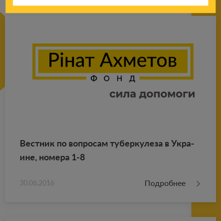
Вест­ник по во­про­сам ту­бер­ку­ле­за в Укра­
ине, но­ме­ра 1-8
Подробнее
30.06.2016