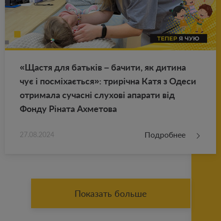
«Щастя для батьків – ба­чи­ти, як ди­ти­на
чує і посміхається»: трирічна Катя з Одеси
от­ри­ма­ла су­часні слу­хові апа­ра­ти від
Фонду Ріната Ах­ме­то­ва
Подробнее
27.08.2024
Показать больше