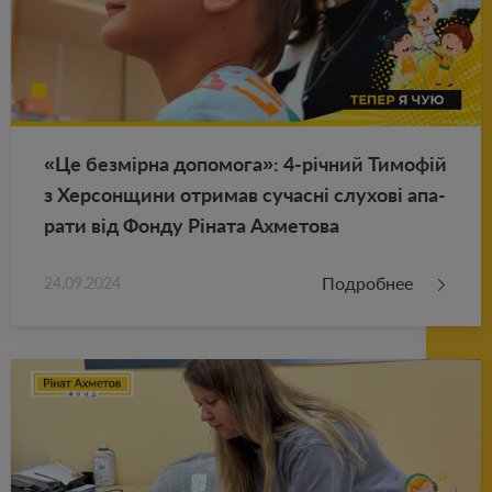
«Це безмірна до­по­мо­га»: 4-річний Тимофій
з Хер­сон­щи­ни от­ри­мав су­часні слу­хові апа­
ра­ти від Фонду Ріната Ах­ме­то­ва
Подробнее
24.09.2024