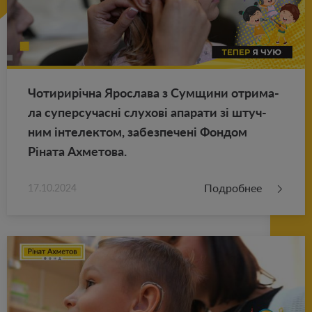
Чо­ти­рирічна Яро­сла­ва з Сум­щи­ни от­ри­ма­
ла су­пер­су­часні слу­хові апа­ра­ти зі штуч­
ним інте­лек­том, за­без­пе­чені Фон­дом
Ріната Ах­ме­то­ва.
Подробнее
17.10.2024