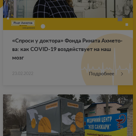
«Спро­си у док­то­ра» Фонда Ри­на­та Ах­ме­то­
ва: как COVID-19 воз­дей­ству­ет на наш
мозг
Подробнее
23.02.2022