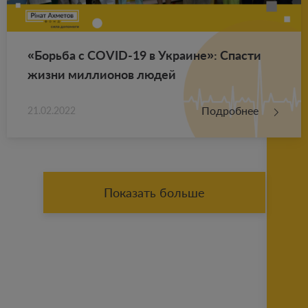
«Борь­ба с COVID-19 в Укра­ине»: Спа­сти
жизни мил­ли­о­нов людей
Подробнее
21.02.2022
Показать больше