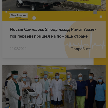
Новые Сан­жа­ры: 2 года назад Ринат Ах­ме­
тов пер­вым при­шел на по­мощь стране
Подробнее
22.02.2022