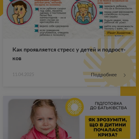
Как про­яв­ля­ет­ся стресс у детей и под­рост­
ков
Подробнее
11.04.2025