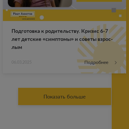
Под­го­тов­ка к ро­ди­тель­ству. Кри­зис 6-7
лет дет­ские «симп­то­мы» и со­ве­ты взрос­
лым
Подробнее
06.03.2025
Показать больше