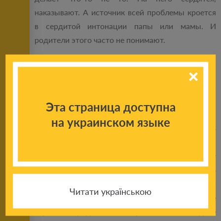
наказывают. А источник всей проблемы кроется
в сердитой интонации папы или мамы. И
родители этого часто не понимают.
РАБОТА С ЭМОЦИЯМИ
Важно уметь работать с эмоциями – и своими, и
вашего ребенка. Надо не только понимать
Эта страница доступна
чувства, но и обсуждать их, обсуждать
на украинском языке
деликатно. Если вы спросите ребенка в лоб: «Что
с тобой?», то он ответит: «Ничего!» или:
«Нормально!». Особенно часто так отвечают
подростки. Начиная с 12–13 лет они обычно
закрываются и живут, не обсуждая с родителями
Читати українською
свой внутренний мир. Почему? Потому что не
верят, что родители поймут. А на самом деле