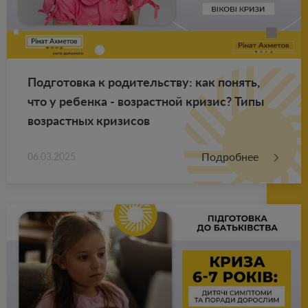
Под­го­тов­ка к ро­ди­тель­ству: как по­нять,
что у ре­бен­ка - воз­раст­ной кри­зис? Типы
воз­раст­ных кри­зи­сов
Подробнее
06.03.2025