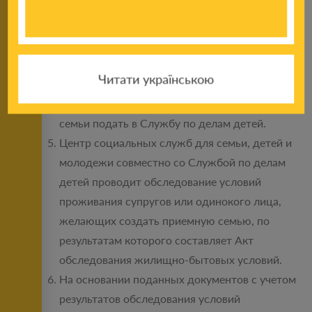
прохождении, а также рекомендация Центра
социальных служб для семьи, детей и
молодежи о включении лиц в качестве
кандидатов в Банк данных.
Читати українською
Собрать пакет необходимых документов и
вместе с заявлением о создании приемной
семьи подать в Службу по делам детей.
Центр социальных служб для семьи, детей и
молодежи совместно со Службой по делам
детей проводит обследование условий
проживания супругов или одинокого лица,
желающих создать приемную семью, по
результатам которого составляет Акт
обследования жилищно-бытовых условий.
На основании поданных документов с учетом
результатов обследования условий