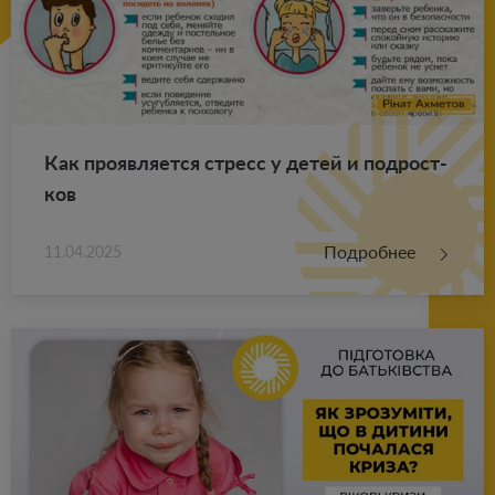
Как про­яв­ля­ет­ся стресс у детей и под­рост­
ков
Подробнее
11.04.2025