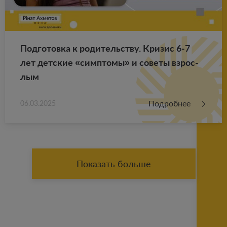
Под­го­тов­ка к ро­ди­тель­ству. Кри­зис 6-7
лет дет­ские «симп­то­мы» и со­ве­ты взрос­
лым
Подробнее
06.03.2025
Показать больше