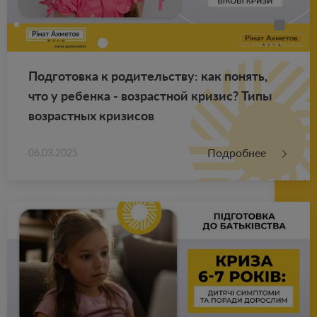
Под­го­тов­ка к ро­ди­тель­ству: как по­нять,
что у ре­бен­ка - воз­раст­ной кри­зис? Типы
воз­раст­ных кри­зи­сов
Подробнее
06.03.2025