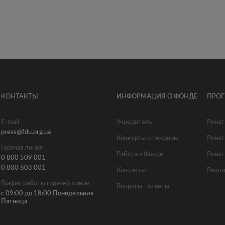
КОНТАКТЫ
ИНФОРМАЦИЯ О ФОНДЕ
ПРО
E-mail
Учредитель
Ринат
press@fdu.org.ua
Конкурсы и тендеры
Ринат
Горячая линия
Работа в Фонде
Ринат
0 800 509 001
0 800 603 001
Контакты
Реали
График работы горячей линии
Вопросы - ответы
с 09:00 до 18:00 Понедельник -
Пятница