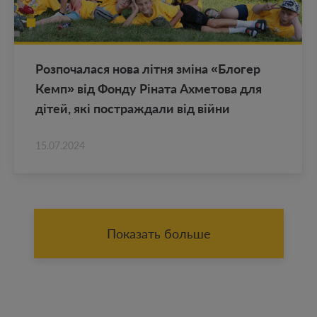
Роз­по­ча­ла­ся нова літня зміна «Бло­гер
Кемп» від Фонду Ріната Ах­ме­то­ва для
дітей, які по­ст­раж­да­ли від війни
15.07.2024
Показать больше