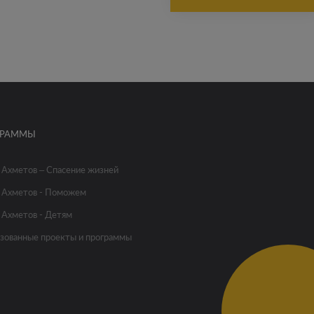
ГРАММЫ
 Ахметов – Спасение жизней
 Ахметов - Поможем
 Ахметов - Детям
зованные проекты и программы