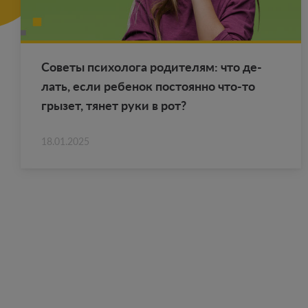
Со­ве­ты пси­хо­ло­га ро­ди­те­лям: что де­
лать, если ре­бе­нок по­сто­ян­но что-то
гры­зет, тянет руки в рот?
18.01.2025