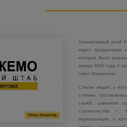
Гуманитарный штаб Р
марте продуктовые 
которых было разруш
января 2015 года. С п
совет Мариуполя.
Списки людей, у кот
степени, составляли
служб, районной ад
строительства г. 
мариупольцев, у кот
степень разрушения