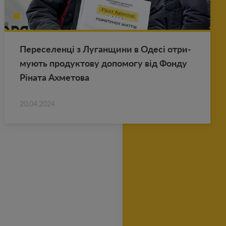
Пе­ре­се­ленці з Лу­ган­щи­ни в Одесі от­ри­
му­ють про­дук­то­ву до­по­мо­гу від Фонду
Ріната Ах­ме­то­ва
20.04.2024