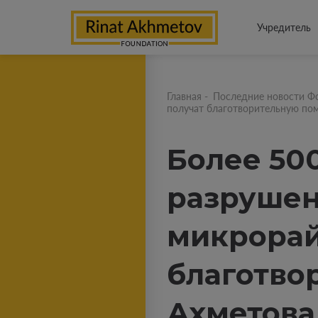
Учредитель
Главная
-
Последние новости Ф
получат благотворительную по
Более 50
разрушен
микрорай
благотво
Ахметова