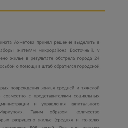
ината Ахметова принял решение выделить в
наборы жителям микрорайона Восточный, у
ено жилье в результате обстрела города 24
росьбой о помощи в штаб обратился городской
орых повреждения жилья средней и тяжелой
сь совместно с представителями социальных
министрации и управления капитального
Мариуполя. Таким образом, количество
орых разрушено жилье (средняя и тяжелая
) составляет 505 семей. Все они получат