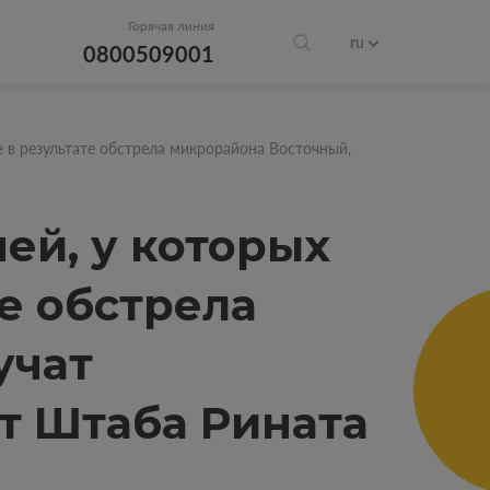
Горячая линия
ru
0800509001
 в результате обстрела микрорайона Восточный,
ей, у которых
е обстрела
учат
т Штаба Рината