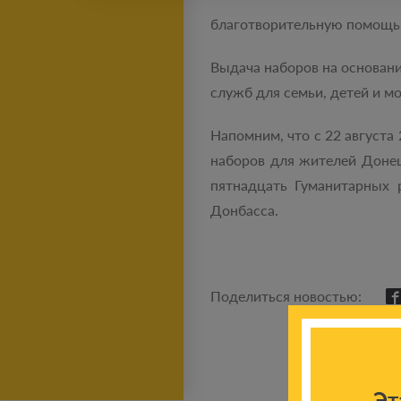
благотворительную помощь 
Выдача наборов на основан
служб для семьи, детей и мо
Напомним, что с 22 августа
наборов для жителей Донец
пятнадцать Гуманитарных 
Донбасса.
Поделиться новостью:
Эт