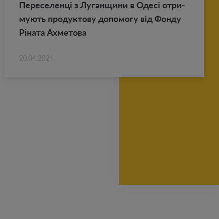
Пе­ре­се­ленці з Лу­ган­щи­ни в Одесі от­ри­
му­ють про­дук­то­ву до­по­мо­гу від Фонду
Ріната Ах­ме­то­ва
20.04.2024