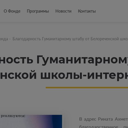
О Фонде
Программы
Новости
Контакты
онда
-
Благодарность Гуманитарному штабу от Белореченской шко
ность Гуманитарном
нской школы-интер
В адрес Рината Ахме
благодарственное п