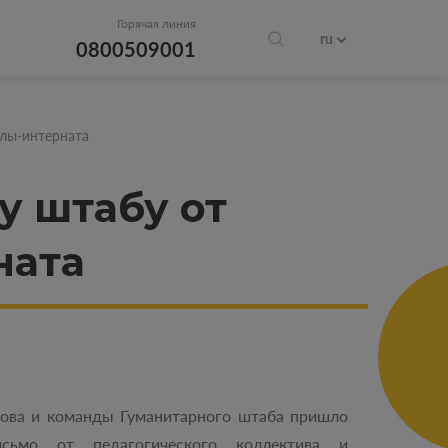
Горячая линия
ru
0800509001
лы-интерната
у штабу от
ната
това и команды Гуманитарного штаба пришло
исьмо от педагогического коллектива и