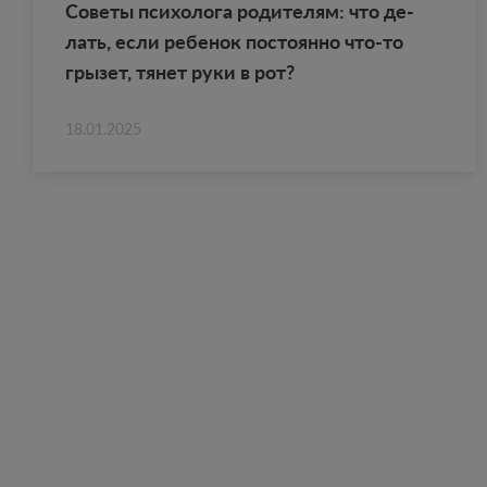
Со­ве­ты пси­хо­ло­га ро­ди­те­лям: что де­
лать, если ре­бе­нок по­сто­ян­но что-то
гры­зет, тянет руки в рот?
18.01.2025