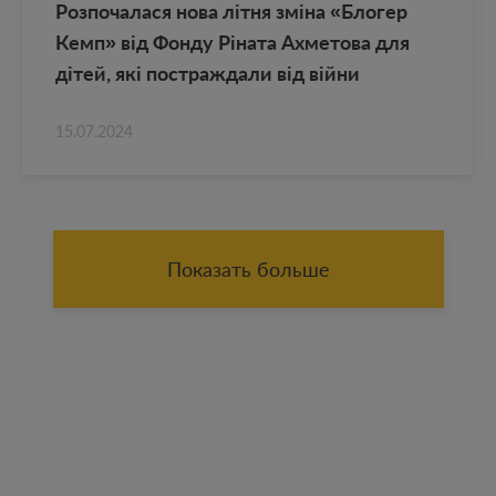
Роз­по­ча­ла­ся нова літня зміна «Бло­гер
Кемп» від Фонду Ріната Ах­ме­то­ва для
дітей, які по­ст­раж­да­ли від війни
15.07.2024
Показать больше