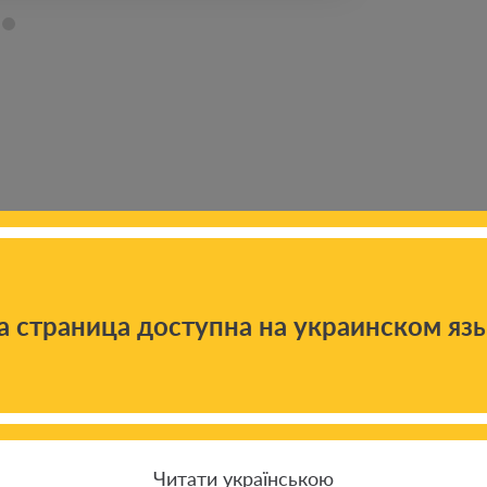
а страница доступна на украинском яз
 новостям
Читати українською