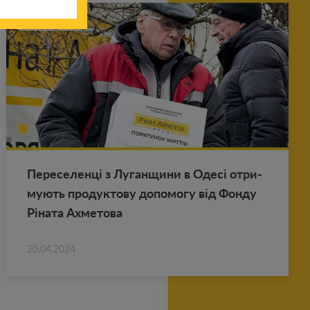
Пе­ре­се­ленці з Лу­ган­щи­ни в Одесі от­ри­
му­ють про­дук­то­ву до­по­мо­гу від Фонду
Ріната Ах­ме­то­ва
20.04.2024