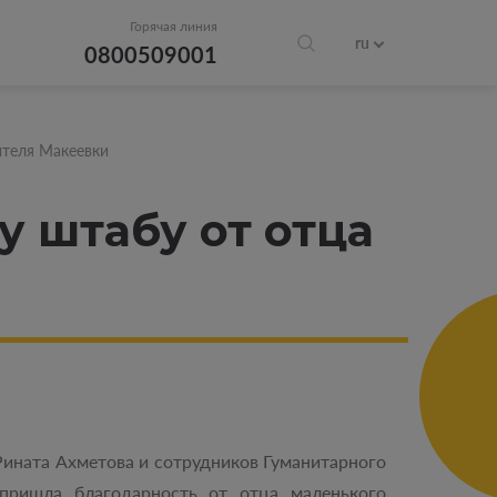
Горячая линия
ru
0800509001
ителя Макеевки
 штабу от отца
и
Рината Ахметова и сотрудников Гуманитарного
ришла благодарность от отца маленького