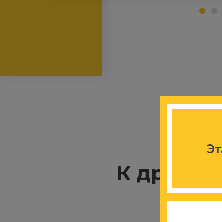
Эт
К другим