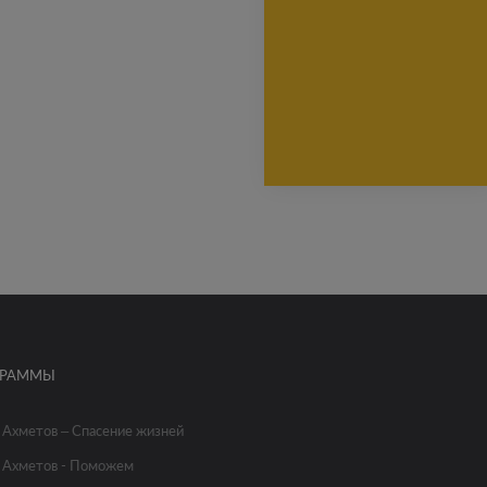
ГРАММЫ
 Ахметов – Спасение жизней
 Ахметов - Поможем