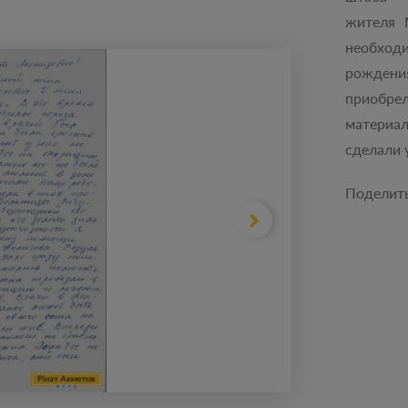
жителя 
необхо
рождени
приобре
материа
сделали
Поделит