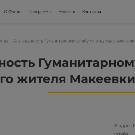
О Фонде
Программы
Новости
Контакты
онда
-
Благодарность Гуманитарному штабу от отца маленького ж
ность Гуманитарному
го жителя Макеевк
В адрес 
штаба п