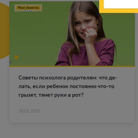
Со­ве­ты пси­хо­ло­га ро­ди­те­лям: что де­
лать, если ре­бе­нок по­сто­ян­но что-то
гры­зет, тянет руки в рот?
18.01.2025