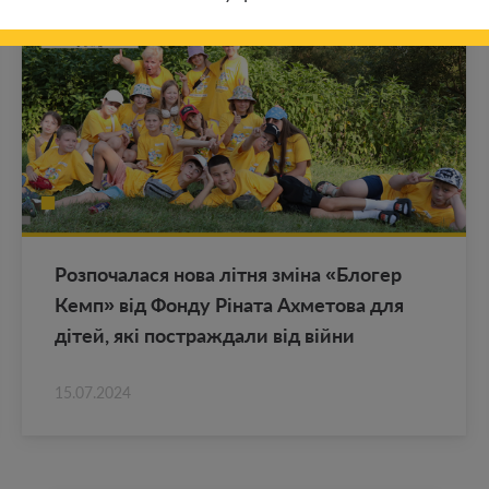
Роз­по­ча­ла­ся нова літня зміна «Бло­гер
Кемп» від Фонду Ріната Ах­ме­то­ва для
дітей, які по­ст­раж­да­ли від війни
15.07.2024