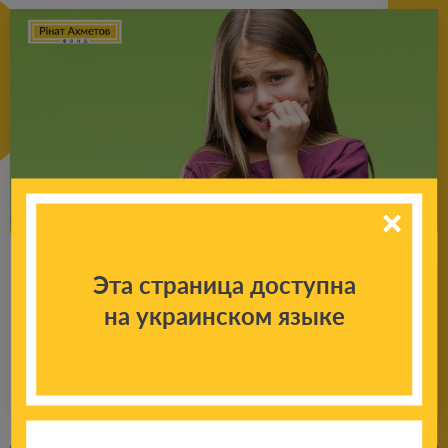
Со­ве­ты пси­хо­ло­га ро­ди­те­лям: что де­лать,
Эта страница доступна
если ре­бе­нок по­сто­ян­но что-то гры­зет,
на украинском языке
тянет руки в рот?
Подробнее
18.01.2025