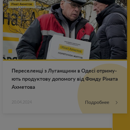
Пе­ре­се­ленці з Лу­ган­щи­ни в Одесі от­ри­му­
ють про­дук­то­ву до­по­мо­гу від Фонду Ріната
Ах­ме­то­ва
Подробнее
20.04.2024