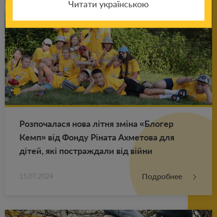
Читати українською
Роз­по­ча­ла­ся нова літня зміна «Бло­гер
Кемп» від Фонду Ріната Ах­ме­то­ва для
дітей, які по­ст­раж­да­ли від війни
Подробнее
15.07.2024