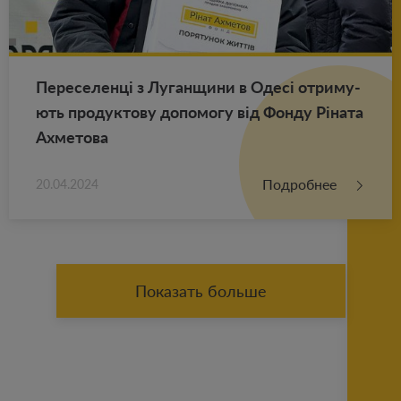
Пе­ре­се­ленці з Лу­ган­щи­ни в Одесі от­ри­му­
ють про­дук­то­ву до­по­мо­гу від Фонду Ріната
Ах­ме­то­ва
Подробнее
20.04.2024
Показать больше