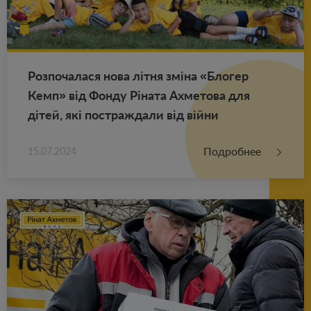
Роз­по­ча­ла­ся нова літня зміна «Бло­гер
Кемп» від Фонду Ріната Ах­ме­то­ва для
дітей, які по­ст­раж­да­ли від війни
Подробнее
15.07.2024