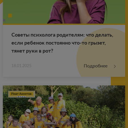
Со­ве­ты пси­хо­ло­га ро­ди­те­лям: что де­лать,
если ре­бе­нок по­сто­ян­но что-то гры­зет,
тянет руки в рот?
Подробнее
18.01.2025