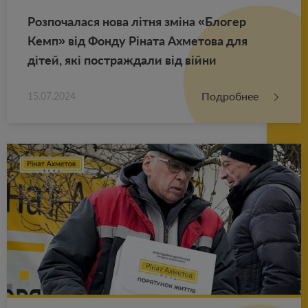
Роз­по­ча­ла­ся нова літня зміна «Бло­гер
Кемп» від Фонду Ріната Ах­ме­то­ва для
дітей, які по­ст­раж­да­ли від війни
Подробнее
15.07.2024