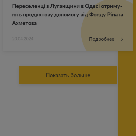
Пе­ре­се­ленці з Лу­ган­щи­ни в Одесі от­ри­му­
ють про­дук­то­ву до­по­мо­гу від Фонду Ріната
Ах­ме­то­ва
Подробнее
20.04.2024
Показать больше