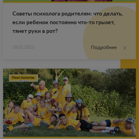
Со­ве­ты пси­хо­ло­га ро­ди­те­лям: что де­лать,
если ре­бе­нок по­сто­ян­но что-то гры­зет,
тянет руки в рот?
Подробнее
18.01.2025