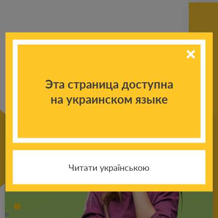
К другим
новостям
Эта страница доступна
на украинском языке
Читати українською